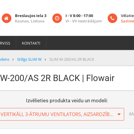
Breslaujos iela 3
I - V 8:00 - 17:00
Vēlatie
Kaunas, Lietuva
VI - VII nestrādājam
Sazinie
RVISS
KONTAKTI
ūdens
Stilīgs SLIM W
SLIM W-200/AS 2R BLACK
M W-200/AS 2R BLACK | Flowair
Izvēlieties produkta veidu un modeli:
Mo
MONTĒJAMS HORIZONTĀLI UN VERTIKĀLI, 3-ĀTRUMU VENTILATORS, AIZSARDZĪBAS KLASE IP20, MONTĒŠANAS AUGSTUMS LĪDZ 3.5 M, INTEGRĒTA VADĪBAS SISTĒMA (KUSTĪBAS SENSORS), ĪPAŠI PLĀNS – AUGSTUMS TIKAI 189 MM, IESPĒJA PIESLĒGT PIE BMS