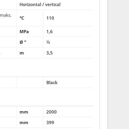
Horizontal / vertical
 maks.
°C
110
MPa
1,6
Ø "
½
s
m
3,5
Black
mm
2000
mm
399