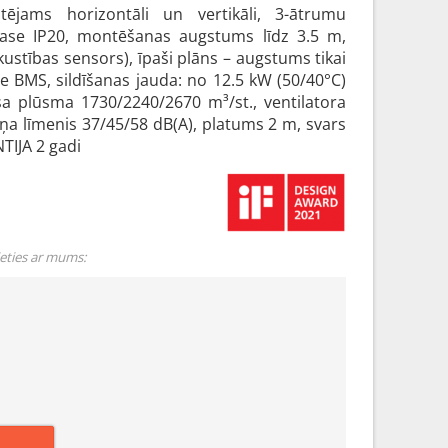
tējams horizontāli un vertikāli, 3-ātrumu
 klase IP20, montēšanas augstums līdz 3.5 m,
kustības sensors), īpaši plāns – augstums tikai
e BMS, sildīšanas jauda: no 12.5 kW (50/40°C)
isa plūsma 1730/2240/2670 m³/st., ventilatora
ņa līmenis 37/45/58 dB(A), platums 2 m, svars
TIJA 2 gadi
ieties ar mums: