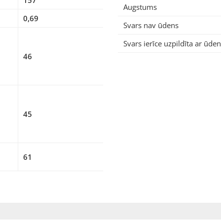
157
Augstums
0,69
Svars nav ūdens
Svars ierīce uzpildīta ar ūden
46
45
61