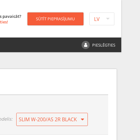
s pavaicāt?
LV
SŪTĪT PIEPRASĪJUMU
ties!
PIESLĒGTIES
delis:
SLIM W-200/AS 2R BLACK