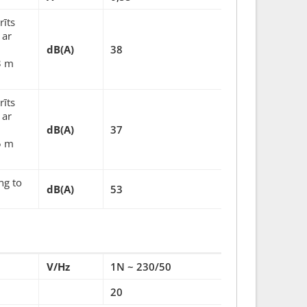
rīts
 ar
dB(A)
38
3 m
rīts
 ar
dB(A)
37
5 m
ng to
dB(A)
53
V/Hz
1N ~ 230/50
20