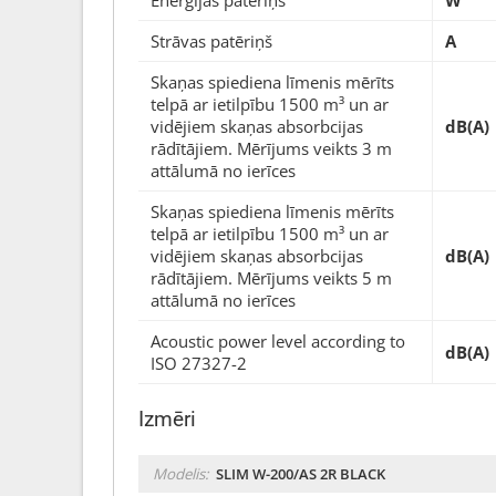
Enerģijas patēriņš
W
Strāvas patēriņš
A
Skaņas spiediena līmenis mērīts
telpā ar ietilpību 1500 m³ un ar
vidējiem skaņas absorbcijas
dB(A)
rādītājiem. Mērījums veikts 3 m
attālumā no ierīces
Skaņas spiediena līmenis mērīts
telpā ar ietilpību 1500 m³ un ar
vidējiem skaņas absorbcijas
dB(A)
rādītājiem. Mērījums veikts 5 m
attālumā no ierīces
Acoustic power level according to
dB(A)
ISO 27327-2
Izmēri
Modelis:
SLIM W-200/AS 2R BLACK