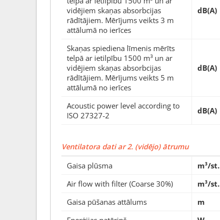
telpā ar ietilpību 1500 m³ un ar
vidējiem skaņas absorbcijas
dB(A)
rādītājiem. Mērījums veikts 3 m
attālumā no ierīces
Skaņas spiediena līmenis mērīts
telpā ar ietilpību 1500 m³ un ar
vidējiem skaņas absorbcijas
dB(A)
rādītājiem. Mērījums veikts 5 m
attālumā no ierīces
Acoustic power level according to
dB(A)
ISO 27327-2
Ventilatora dati ar 2. (vidējo) ātrumu
Gaisa plūsma
m³/st.
Air flow with filter (Coarse 30%)
m³/st.
Gaisa pūšanas attālums
m