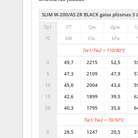
SLIM W-200/AS 2R BLACK gaisa plūsmas 3 ā
Tp1
PT
Qw
∆pw
T
°C
kW
l/st.
kPa
Tw1/Tw2 = 110/90°C
0
49,7
2215
52,5
5
5
47,3
2109
47,9
5
10
45,0
2004
43,6
5
15
42,6
1899
39,5
6
20
40,3
1795
35,6
6
Tw1/Tw2 = 70/50°C
0
28,5
1247
20,5
3