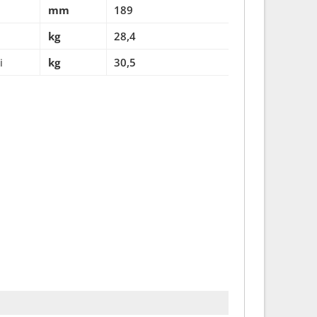
mm
189
kg
28,4
i
kg
30,5