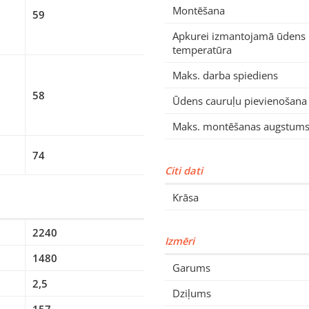
Montēšana
59
Apkurei izmantojamā ūdens
temperatūra
Maks. darba spiediens
58
Ūdens cauruļu pievienošana
Maks. montēšanas augstum
74
Citi dati
Krāsa
2240
Izmēri
1480
Garums
2,5
Dziļums