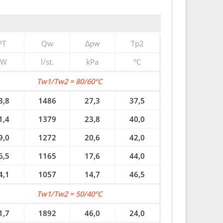
PT
Qw
∆pw
Tp2
kW
l/st.
kPa
°C
Tw1/Tw2 = 80/60°C
3,8
1486
27,3
37,5
1,4
1379
23,8
40,0
9,0
1272
20,6
42,0
6,5
1165
17,6
44,0
4,1
1057
14,7
46,5
Tw1/Tw2 = 50/40°C
1,7
1892
46,0
24,0