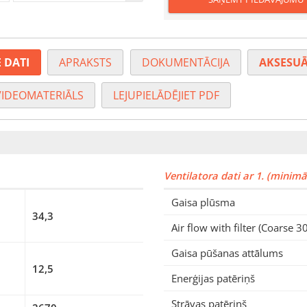
 DATI
APRAKSTS
DOKUMENTĀCIJA
AKSESUĀ
VIDEOMATERIĀLS
LEJUPIELĀDĒJIET PDF
Ventilatora dati ar 1. (minim
Gaisa plūsma
34,3
Air flow with filter (Coarse 3
Gaisa pūšanas attālums
12,5
Enerģijas patēriņš
Strāvas patēriņš