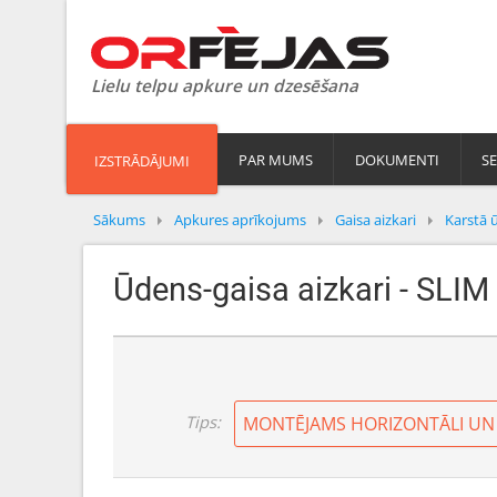
Lielu telpu apkure un dzesēšana
PAR MUMS
DOKUMENTI
SE
IZSTRĀDĀJUMI
Sākums
Apkures aprīkojums
Gaisa aizkari
Karstā 
Ūdens-gaisa aizkari - SLI
Tips: