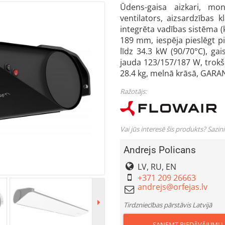
Ūdens-gaisa aizkari, mon
ventilators, aizsardzības
integrēta vadības sistēma (
189 mm, iespēja pieslēgt pi
līdz 34.3 kW (90/70°C), ga
jauda 123/157/187 W, trokš
28.4 kg, melnā krāsā, GARAN
Ražotājs:
Vai jūs interesē šis produkts? Sazin
Andrejs Policans
LV, RU, EN
+371 209 26663
Tirdzniecības pārstāvis Latvijā
SAŅEMT PIEDĀVĀJUMU