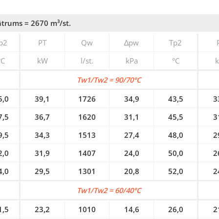
trums = 2670 m³/st.
p2
PT
Qw
∆pw
Tp2
°C
kW
l/st.
kPa
°C
Tw1/Tw2 = 90/70°C
5,0
39,1
1726
34,9
43,5
3
7,5
36,7
1620
31,1
45,5
3
9,5
34,3
1513
27,4
48,0
2
2,0
31,9
1407
24,0
50,0
2
4,0
29,5
1301
20,8
52,0
2
Tw1/Tw2 = 60/40°C
1,5
23,2
1010
14,6
26,0
2