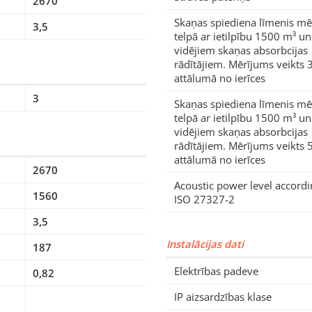
2670
Skaņas spiediena līmenis mē
3,5
telpā ar ietilpību 1500 m³ un
vidējiem skaņas absorbcijas
rādītājiem. Mērījums veikts 
attālumā no ierīces
3
Skaņas spiediena līmenis mē
telpā ar ietilpību 1500 m³ un
vidējiem skaņas absorbcijas
rādītājiem. Mērījums veikts 
attālumā no ierīces
2670
Acoustic power level accordi
1560
ISO 27327-2
3,5
Instalācijas dati
187
Elektrības padeve
0,82
IP aizsardzības klase