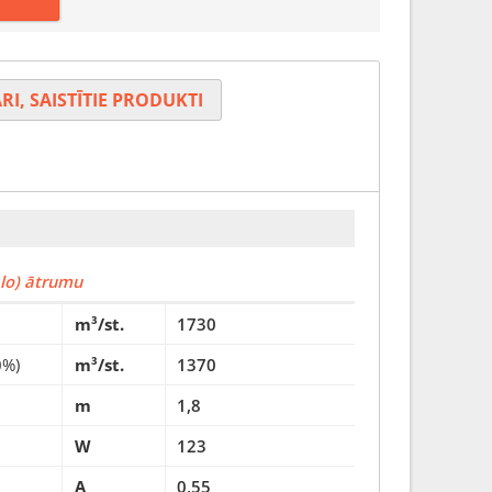
RI, SAISTĪTIE PRODUKTI
ālo) ātrumu
m³/st.
1730
0%)
m³/st.
1370
m
1,8
W
123
A
0,55