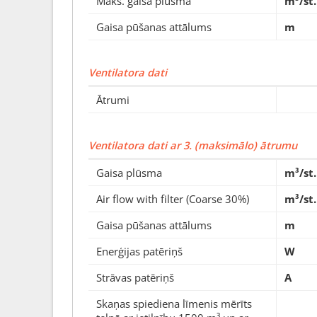
Maks. gaisa plūsma
m³/st.
Gaisa pūšanas attālums
m
Ventilatora dati
Ātrumi
Ventilatora dati ar 3. (maksimālo) ātrumu
Gaisa plūsma
m³/st.
Air flow with filter (Coarse 30%)
m³/st.
Gaisa pūšanas attālums
m
Enerģijas patēriņš
W
Strāvas patēriņš
A
Skaņas spiediena līmenis mērīts