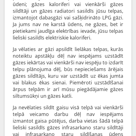
ūdeni; gāzes kaloriferi vai vienkārši gāzes
sildītāji un gāzes radiatori sasildīs jūsu telpas,
izmantojot dabasgāzi vai sašķidrināto LPG gāzi.
Ja jums nav ne karstā ūdens, ne gāzes, bet ir
pietiekami jaudīga elektrības ievade, jūsu telpas
lieliski sasildīs elektriskie kaloriferi.
Ja vēlaties ar gāzi apsildīt lielākas telpas, kurās
noteiktu apstākļu dēļ nav iespējams uzstādīt
gāzes iekārtas vai vienkārši nav iespēju to izdarīt
telpu plānojuma dēļ, būs nepieciešams ārējais
gāzes sildītājs, kuru var uzstādīt uz ēkas jumta
vai blakus ēkas sienai. Piemēroti uzstādīšanai
ārpus telpām ir arī mūsu piegādājamie gāzes
siltumsūkņi un gāzes katli.
Ja nevēlaties sildīt gaisu visā telpā vai vienkārši
telpā veicamo darbu dēļ nav iespējams
izmantot gaisa pūtējus, darba vietas šādā telpā
lieliski sasildīs gāzes infrasarkano staru sildītāji
vai infrasarkano staru sildīšanas ūdens