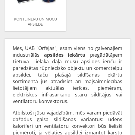
KONTEINERU UN MUCU
APSILDE
Mēs, UAB "Orfėjas", esam viens no galvenajiem
industriālās
apsildes iekārtu
piegādātājiem
Lietuvā. Lielākā daļa mūsu apsildes ierīču ir
paredzētas rūpniecisko objektu un komerctelpu
apsildei, taču plašajā sildīšanas iekārtu
sortimentā jūs atradīsiet arī mājsaimniecības
lietotājiem aktuālas ierīces, piemēram,
elektriskos infrasarkano staru sildītājus vai
ventilatoru konvektorus.
Atbilstoši jūsu vajadzībām, mēs varam piedāvāt
dažādus gaisa sildīšanas variantus: ūdens
kaloriferi un ventilatoru konvektori būs lieliski
piemēroti, ja vēlaties apsildei izmantot karsto