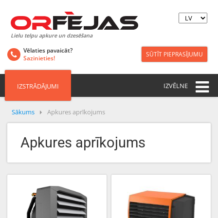
Lielu telpu apkure un dzesēšana
Vēlaties pavaicāt?
SŪTĪT PIEPRASĪJUMU
Sazinieties!
IZVĒLNE
IZSTRĀDĀJUMI
Sākums
Apkures aprīkojums
Apkures aprīkojums