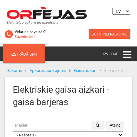
Lielu telpu apkure un dzesēšana
Vēlaties pavaicāt?
SŪTĪT PIEPRASĪJUMU
Sazinieties!
IZVĒLNE
IZSTRĀDĀJUMI
Sākums
Apkures aprīkojums
Gaisa aizkari
Elektriskie
Elektriskie gaisa aizkari -
gaisa barjeras
Attīrīt