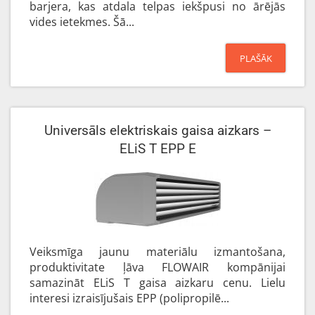
barjera, kas atdala telpas iekšpusi no ārējās
vides ietekmes. Šā...
PLAŠĀK
Universāls elektriskais gaisa aizkars –
ELiS T EPP E
Veiksmīga jaunu materiālu izmantošana,
produktivitate ļāva FLOWAIR kompānijai
samazināt ELiS T gaisa aizkaru cenu. Lielu
interesi izraisījušais EPP (polipropilē...