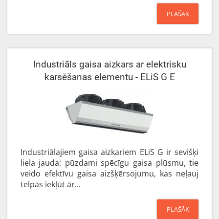
PLAŠĀK
Industriāls gaisa aizkars ar elektrisku
karsēšanas elementu - ELiS G E
Industriālajiem gaisa aizkariem ELiS G ir sevišķi
liela jauda: pūzdami spēcīgu gaisa plūsmu, tie
veido efektīvu gaisa aizšķērsojumu, kas neļauj
telpās iekļūt ār...
PLAŠĀK