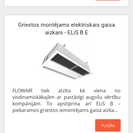
Griestos montējams elektriskais gaisa
aizkars - ELiS B E
FLOWAIR tiek atzīta kā viena no
visdinamiskākajām ar pastāvīgi augošu vērtību
kompānijām. To apstiprina arī ELiS B –
piekaramos griestos iemontējams gaisa aizka...
PLAŠĀK