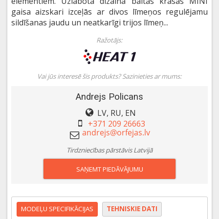
elementiem. Uzlabota dizaina baltās krāsas MINI
gaisa aizskari izceļās ar divos līmeņos regulējamu
sildīšanas jaudu un neatkarīgi trijos līmeņ...
Ražotājs:
Vai jūs interesē šis produkts? Sazinieties ar mums:
Andrejs Policans
LV, RU, EN
+371 209 26663
Tirdzniecības pārstāvis Latvijā
SAŅEMT PIEDĀVĀJUMU
MODEĻU SPECIFIKĀCIJAS
TEHNISKIE DATI