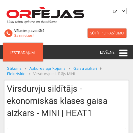
Lielu telpu apkure un dzesēšana
Vēlaties pavaicāt?
SŪTĪT PIEPRASĪJUMU
Sazinieties!
IZVĒLNE
IZSTRĀDĀJUMI
Sākums
Apkures aprīkojums
Gaisa aizkari
Elektriskie
Virsdurvju sildītājs MINI
Virsdurvju sildītājs -
ekonomiskās klases gaisa
aizkars - MINI | HEAT1