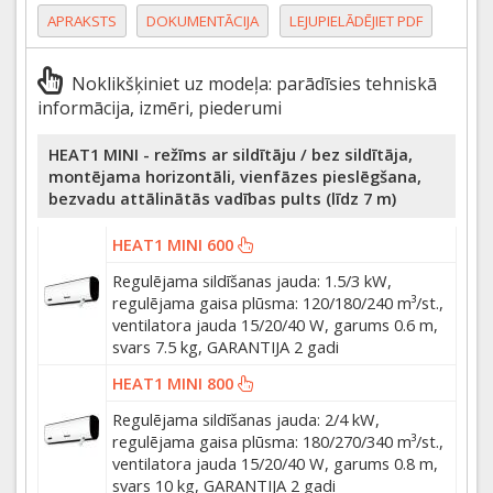
APRAKSTS
DOKUMENTĀCIJA
LEJUPIELĀDĒJIET PDF
Noklikšķiniet uz modeļa: parādīsies tehniskā
informācija, izmēri, piederumi
HEAT1 MINI - režīms ar sildītāju / bez sildītāja,
montējama horizontāli, vienfāzes pieslēgšana,
bezvadu attālinātās vadības pults (līdz 7 m)
HEAT1 MINI 600
Regulējama sildīšanas jauda: 1.5/3 kW,
regulējama gaisa plūsma: 120/180/240 m³/st.,
ventilatora jauda 15/20/40 W, garums 0.6 m,
svars 7.5 kg, GARANTIJA 2 gadi
HEAT1 MINI 800
Regulējama sildīšanas jauda: 2/4 kW,
regulējama gaisa plūsma: 180/270/340 m³/st.,
ventilatora jauda 15/20/40 W, garums 0.8 m,
svars 10 kg, GARANTIJA 2 gadi