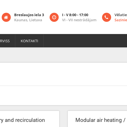
Breslaujos iela 3
I - V 8:00 - 17:00
Vēlatie
Kaunas, Lietuva
VI - VII nestrādājam
Sazinie
RVISS
KONTAKTI
ry and recirculation
Modular air heating / 