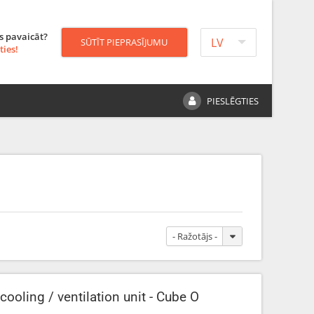
s pavaicāt?
LV
SŪTĪT PIEPRASĪJUMU
ties!
PIESLĒGTIES
- Ražotājs -
cooling / ventilation unit - Cube O