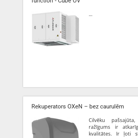
function - Cube OV
...
Rekuperators OXeN – bez caurulēm
Cilvēku pašsajūt
ražīgums ir atkarī
kvalitātes. Ir ļoti 