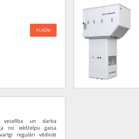
PLAŠĀK
a, veselība un darba
ga no iekštelpu gaisa
svarīgi regulāri vēdināt