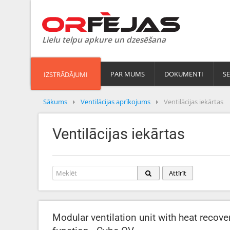
Lielu telpu apkure un dzesēšana
PAR MUMS
DOKUMENTI
SE
IZSTRĀDĀJUMI
Sākums
Ventilācijas aprīkojums
Ventilācijas iekārtas
Ventilācijas iekārtas
Attīrīt
Modular ventilation unit with heat recove