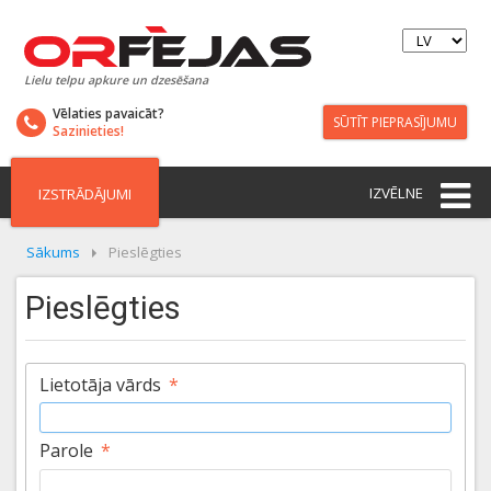
Lielu telpu apkure un dzesēšana
Vēlaties pavaicāt?
SŪTĪT PIEPRASĪJUMU
Sazinieties!
IZVĒLNE
IZSTRĀDĀJUMI
Sākums
Pieslēgties
Pieslēgties
Lietotāja vārds
*
Parole
*