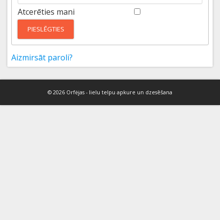
Atcerēties mani
PIESLĒGTIES
Aizmirsāt paroli?
© 2026 Orfėjas - lielu telpu apkure un dzesēšana