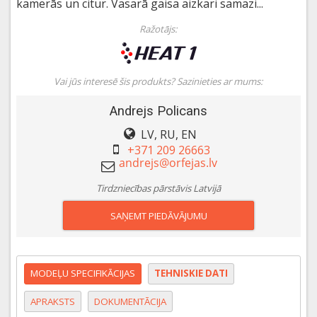
kamerās un citur. Vasarā gaisa aizkari samazi...
Ražotājs:
Vai jūs interesē šis produkts? Sazinieties ar mums:
Andrejs Policans
LV, RU, EN
+371 209 26663
Tirdzniecības pārstāvis Latvijā
SAŅEMT PIEDĀVĀJUMU
MODEĻU SPECIFIKĀCIJAS
TEHNISKIE DATI
APRAKSTS
DOKUMENTĀCIJA