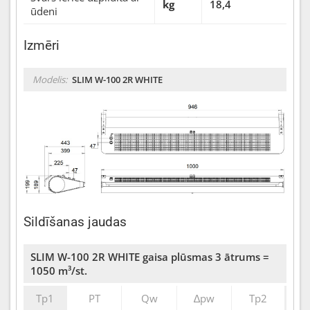
kg
18,4
ūdeni
Izmēri
Modelis:
SLIM W-100 2R WHITE
Sildīšanas jaudas
SLIM W-100 2R WHITE gaisa plūsmas 3 ātrums =
1050 m³/st.
Tp1
PT
Qw
∆pw
Tp2