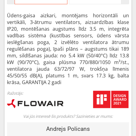
Ūdens-gaisa aizkari, montējams horizontāli un
vertikāli, 3-ātrumu ventilators, aizsardzības klase
IP20, montēšanas augstums līdz 3.5 m, integrēta
vadības sistēma (kustības sensors, ūdens vārsta
ieslēgšanas poga, 2 izvēlēto ventilatora ātrumu
regulēšanas poga), īpaši plāns – augstums tikai 189
mm, sildīšanas jauda: no 5.4 kW (50/40°C) līdz 13.8
kW (90/70°C), gaisa plūsma 770/880/1050 m³/st.,
ventilatora jauda 63/72/97 W, trokšņa līmenis
45/50/55 dB(A), platums 1 m, svars 17.3 kg, balta
krāsa, GARANTIJA 2 gadi
Ražotājs:
Vai jūs interesē šis produkts? Sazinieties ar mums:
Andrejs Policans