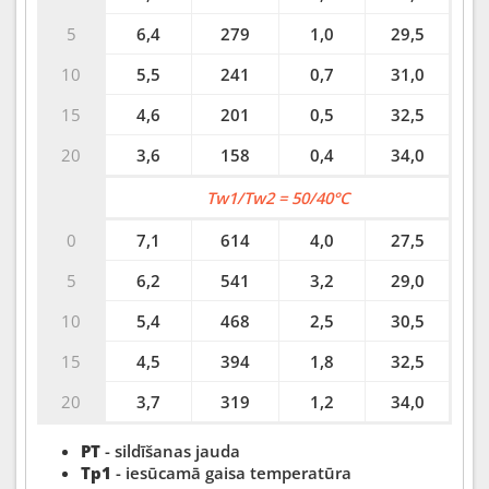
5
6,4
279
1,0
29,5
10
5,5
241
0,7
31,0
15
4,6
201
0,5
32,5
20
3,6
158
0,4
34,0
Tw1/Tw2 = 50/40°C
0
7,1
614
4,0
27,5
5
6,2
541
3,2
29,0
10
5,4
468
2,5
30,5
15
4,5
394
1,8
32,5
20
3,7
319
1,2
34,0
PT
- sildīšanas jauda
Tp1
- iesūcamā gaisa temperatūra