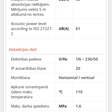
absorbcijas rādītājiem.
Mērījums veikts 5 m
attālumā no ierīces
Acoustic power level
according to ISO 27327-
dB(A)
61
2
Instalācijas dati
Elektrības padeve
V/Hz
1N ~ 230/50
IP aizsardzības klase
20
Montēšana
Horizontal / vertical
Apkurei izmantojamā
ūdens maks.
°C
110
temperatūra
Maks. darba spiediens
MPa
1,6