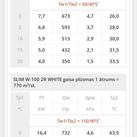
Tw1/Tw2 = 50/40°C
0
7,7
673
4,7
26,0
5
6,8
593
3,7
28,0
10
5,9
513
2,9
30,0
15
5,0
432
2,1
31,5
20
4,0
350
1,5
33,5
SLIM W-100 2R WHITE gaisa plūsmas 1 ātrums =
770 m³/st.
Tp1
PT
Qw
∆pw
Tp2
°C
kW
l/st.
kPa
°C
Tw1/Tw2 = 110/90°C
0
16,4
732
4,6
63,5