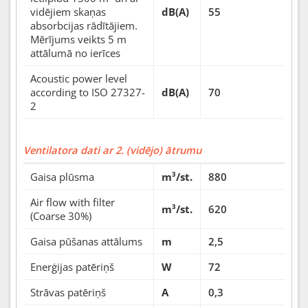
vidējiem skaņas
dB(A)
55
absorbcijas rādītājiem.
Mērījums veikts 5 m
attālumā no ierīces
Acoustic power level
according to ISO 27327-
dB(A)
70
2
Ventilatora dati ar 2. (vidējo) ātrumu
Gaisa plūsma
m³/st.
880
Air flow with filter
m³/st.
620
(Coarse 30%)
Gaisa pūšanas attālums
m
2,5
Enerģijas patēriņš
W
72
Strāvas patēriņš
A
0,3