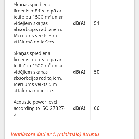
Skaņas spiediena
līmenis mērīts telpā ar
ietilpību 1500 m³ un ar
vidējiem skaņas
dB(A)
51
absorbcijas rādītājiem.
Mērījums veikts 3 m
attālumā no ierīces
Skaņas spiediena
līmenis mērīts telpā ar
ietilpību 1500 m³ un ar
vidējiem skaņas
dB(A)
50
absorbcijas rādītājiem.
Mērījums veikts 5 m
attālumā no ierīces
Acoustic power level
according to ISO 27327-
dB(A)
66
2
Ventilatora dati ar 1. (minimālo) ātrumu