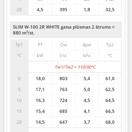
20
4,5
395
1,8
32,5
SLIM W-100 2R WHITE gaisa plūsmas 2 ātrums =
880 m³/st.
Tp1
PT
Qw
∆pw
Tp2
°C
kW
l/st.
kPa
°C
Tw1/Tw2 = 110/90°C
0
18,0
803
5,4
61,0
5
17,1
763
5,0
62,5
10
16,3
724
4,5
64,5
15
15,4
685
4,1
66,5
20
14,5
647
3,7
68,0