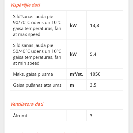
Vispārējie dati
Sildīšanas jauda pie
90/70°C ūdens un 10°C
kW
13,8
gaisa temperatūras, fan
at max speed
Sildīšanas jauda pie
50/40°C ūdens un 10°C
kW
5,4
gaisa temperatūras, fan
at min speed
Maks. gaisa plūsma
m³/st.
1050
Gaisa pūšanas attālums
m
3,5
Ventilatora dati
Ātrumi
3