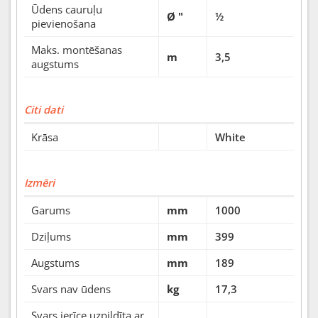
Ūdens cauruļu
Ø "
½
pievienošana
Maks. montēšanas
m
3,5
augstums
Citi dati
Krāsa
White
Izmēri
Garums
mm
1000
Dziļums
mm
399
Augstums
mm
189
Svars nav ūdens
kg
17,3
Svars ierīce uzpildīta ar