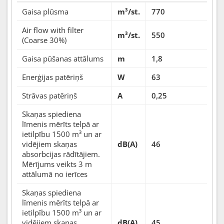
Gaisa plūsma
m³/st.
770
Air flow with filter
m³/st.
550
(Coarse 30%)
Gaisa pūšanas attālums
m
1,8
Enerģijas patēriņš
W
63
Strāvas patēriņš
A
0,25
Skaņas spiediena
līmenis mērīts telpā ar
ietilpību 1500 m³ un ar
vidējiem skaņas
dB(A)
46
absorbcijas rādītājiem.
Mērījums veikts 3 m
attālumā no ierīces
Skaņas spiediena
līmenis mērīts telpā ar
ietilpību 1500 m³ un ar
vidējiem skaņas
dB(A)
45