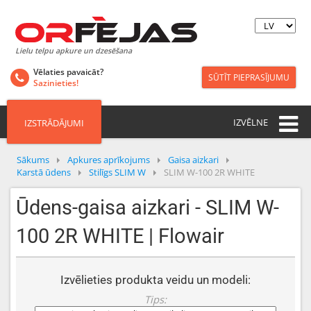
Lielu telpu apkure un dzesēšana
Vēlaties pavaicāt?
SŪTĪT PIEPRASĪJUMU
Sazinieties!
IZVĒLNE
IZSTRĀDĀJUMI
Sākums
Apkures aprīkojums
Gaisa aizkari
Karstā ūdens
Stilīgs SLIM W
SLIM W-100 2R WHITE
Ūdens-gaisa aizkari - SLIM W-
100 2R WHITE | Flowair
Izvēlieties produkta veidu un modeli:
Tips: