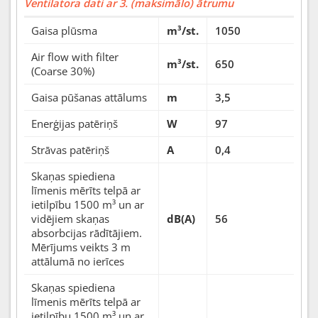
Ventilatora dati ar 3. (maksimālo) ātrumu
Gaisa plūsma
m³/st.
1050
Air flow with filter
m³/st.
650
(Coarse 30%)
Gaisa pūšanas attālums
m
3,5
Enerģijas patēriņš
W
97
Strāvas patēriņš
A
0,4
Skaņas spiediena
līmenis mērīts telpā ar
ietilpību 1500 m³ un ar
vidējiem skaņas
dB(A)
56
absorbcijas rādītājiem.
Mērījums veikts 3 m
attālumā no ierīces
Skaņas spiediena
līmenis mērīts telpā ar
ietilpību 1500 m³ un ar