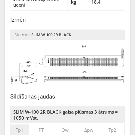
kg
18,4
ūdeni
Izmēri
Modelis:
SLIM W-100 2R BLACK
Sildīšanas jaudas
SLIM W-100 2R BLACK gaisa plūsmas 3 ātrums =
1050 m³/st.
Tp1
PT
Qw
∆pw
Tp2