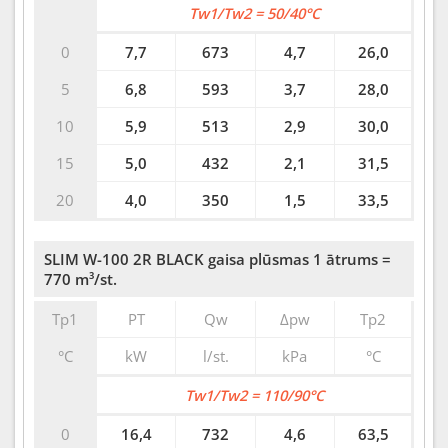
Tw1/Tw2 = 50/40°C
0
7,7
673
4,7
26,0
5
6,8
593
3,7
28,0
10
5,9
513
2,9
30,0
15
5,0
432
2,1
31,5
20
4,0
350
1,5
33,5
SLIM W-100 2R BLACK gaisa plūsmas 1 ātrums =
770 m³/st.
Tp1
PT
Qw
∆pw
Tp2
°C
kW
l/st.
kPa
°C
Tw1/Tw2 = 110/90°C
0
16,4
732
4,6
63,5