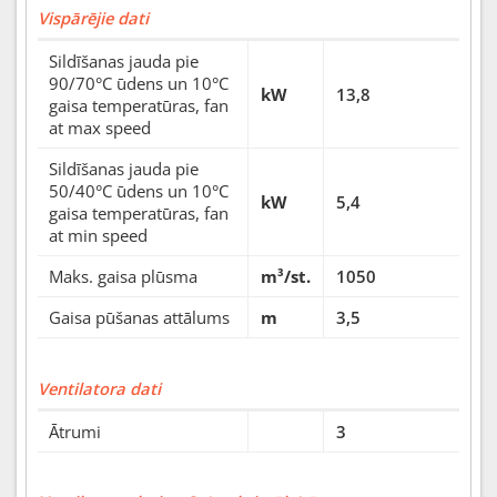
Vispārējie dati
Sildīšanas jauda pie
90/70°C ūdens un 10°C
kW
13,8
gaisa temperatūras, fan
at max speed
Sildīšanas jauda pie
50/40°C ūdens un 10°C
kW
5,4
gaisa temperatūras, fan
at min speed
Maks. gaisa plūsma
m³/st.
1050
Gaisa pūšanas attālums
m
3,5
Ventilatora dati
Ātrumi
3