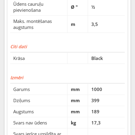
Ūdens cauruļu
Ø "
½
pievienošana
Maks. montēšanas
m
3,5
augstums
Citi dati
Krāsa
Black
Izmēri
Garums
mm
1000
Dziļums
mm
399
Augstums
mm
189
Svars nav ūdens
kg
17,3
Svars ierīce uzpildīta ar