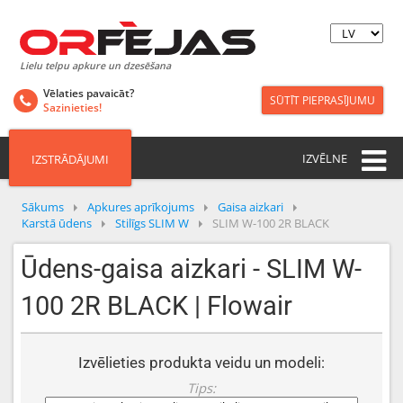
Lielu telpu apkure un dzesēšana
Vēlaties pavaicāt?
SŪTĪT PIEPRASĪJUMU
Sazinieties!
IZVĒLNE
IZSTRĀDĀJUMI
Sākums
Apkures aprīkojums
Gaisa aizkari
Karstā ūdens
Stilīgs SLIM W
SLIM W-100 2R BLACK
Ūdens-gaisa aizkari - SLIM W-
100 2R BLACK | Flowair
Izvēlieties produkta veidu un modeli:
Tips: