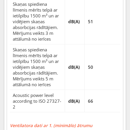
Skaņas spiediena
līmenis mērīts telpā ar
ietilpību 1500 m³ un ar
vidējiem skaņas
dB(A)
51
absorbcijas rādītājiem.
Mērījums veikts 3 m
attālumā no ierīces
Skaņas spiediena
līmenis mērīts telpā ar
ietilpību 1500 m³ un ar
vidējiem skaņas
dB(A)
50
absorbcijas rādītājiem.
Mērījums veikts 5 m
attālumā no ierīces
Acoustic power level
according to ISO 27327-
dB(A)
66
2
Ventilatora dati ar 1. (minimālo) ātrumu