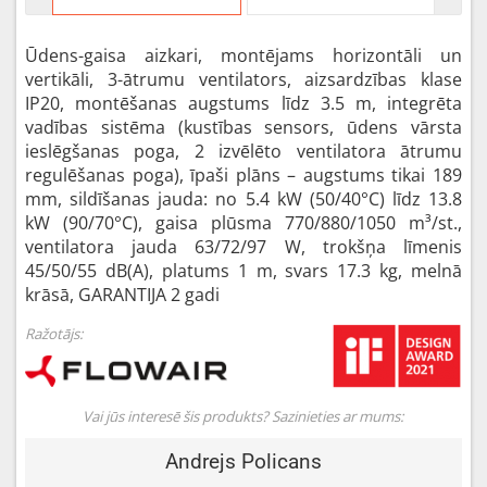
Ūdens-gaisa aizkari, montējams horizontāli un
vertikāli, 3-ātrumu ventilators, aizsardzības klase
IP20, montēšanas augstums līdz 3.5 m, integrēta
vadības sistēma (kustības sensors, ūdens vārsta
ieslēgšanas poga, 2 izvēlēto ventilatora ātrumu
regulēšanas poga), īpaši plāns – augstums tikai 189
mm, sildīšanas jauda: no 5.4 kW (50/40°C) līdz 13.8
kW (90/70°C), gaisa plūsma 770/880/1050 m³/st.,
ventilatora jauda 63/72/97 W, trokšņa līmenis
45/50/55 dB(A), platums 1 m, svars 17.3 kg, melnā
krāsā, GARANTIJA 2 gadi
Ražotājs:
Vai jūs interesē šis produkts? Sazinieties ar mums:
Andrejs Policans