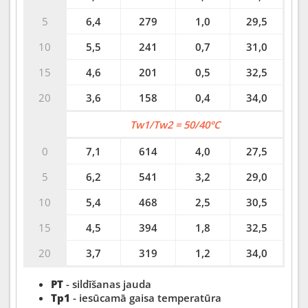
5
6,4
279
1,0
29,5
10
5,5
241
0,7
31,0
15
4,6
201
0,5
32,5
20
3,6
158
0,4
34,0
Tw1/Tw2 = 50/40°C
0
7,1
614
4,0
27,5
5
6,2
541
3,2
29,0
10
5,4
468
2,5
30,5
15
4,5
394
1,8
32,5
20
3,7
319
1,2
34,0
PT
- sildīšanas jauda
Tp1
- iesūcamā gaisa temperatūra