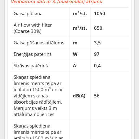
Ventilatora dati ar 3. (maksimālo) ātrumu
Gaisa plūsma
m³/st.
1050
Air flow with filter
m³/st.
650
(Coarse 30%)
Gaisa pūšanas attālums
m
3,5
Enerģijas patēriņš
W
97
Strāvas patēriņš
A
0,4
Skaņas spiediena
līmenis mērīts telpā ar
ietilpību 1500 m³ un ar
vidējiem skaņas
dB(A)
56
absorbcijas rādītājiem.
Mērījums veikts 3 m
attālumā no ierīces
Skaņas spiediena
līmenis mērīts telpā ar
ietilpību 1500 m³ un ar