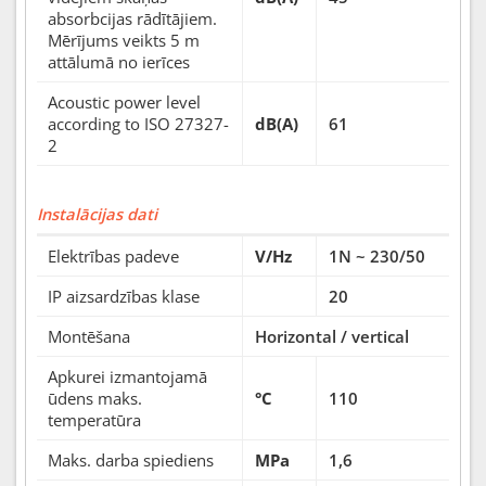
absorbcijas rādītājiem.
Mērījums veikts 5 m
attālumā no ierīces
Acoustic power level
according to ISO 27327-
dB(A)
61
2
Instalācijas dati
Elektrības padeve
V/Hz
1N ~ 230/50
IP aizsardzības klase
20
Montēšana
Horizontal / vertical
Apkurei izmantojamā
ūdens maks.
°C
110
temperatūra
Maks. darba spiediens
MPa
1,6