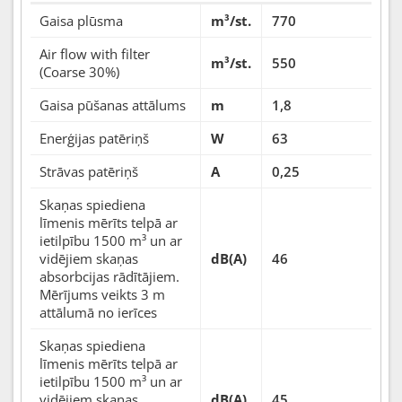
Gaisa plūsma
m³/st.
770
Air flow with filter
m³/st.
550
(Coarse 30%)
Gaisa pūšanas attālums
m
1,8
Enerģijas patēriņš
W
63
Strāvas patēriņš
A
0,25
Skaņas spiediena
līmenis mērīts telpā ar
ietilpību 1500 m³ un ar
vidējiem skaņas
dB(A)
46
absorbcijas rādītājiem.
Mērījums veikts 3 m
attālumā no ierīces
Skaņas spiediena
līmenis mērīts telpā ar
ietilpību 1500 m³ un ar
vidējiem skaņas
dB(A)
45