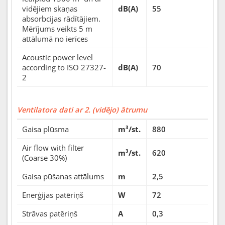
vidējiem skaņas
dB(A)
55
absorbcijas rādītājiem.
Mērījums veikts 5 m
attālumā no ierīces
Acoustic power level
according to ISO 27327-
dB(A)
70
2
Ventilatora dati ar 2. (vidējo) ātrumu
Gaisa plūsma
m³/st.
880
Air flow with filter
m³/st.
620
(Coarse 30%)
Gaisa pūšanas attālums
m
2,5
Enerģijas patēriņš
W
72
Strāvas patēriņš
A
0,3