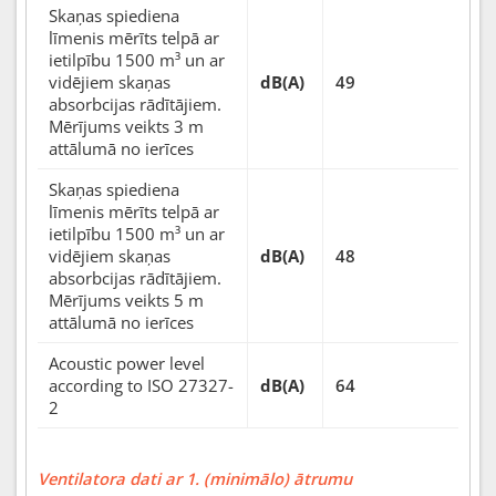
Skaņas spiediena
līmenis mērīts telpā ar
ietilpību 1500 m³ un ar
vidējiem skaņas
dB(A)
49
absorbcijas rādītājiem.
Mērījums veikts 3 m
attālumā no ierīces
Skaņas spiediena
līmenis mērīts telpā ar
ietilpību 1500 m³ un ar
vidējiem skaņas
dB(A)
48
absorbcijas rādītājiem.
Mērījums veikts 5 m
attālumā no ierīces
Acoustic power level
according to ISO 27327-
dB(A)
64
2
Ventilatora dati ar 1. (minimālo) ātrumu