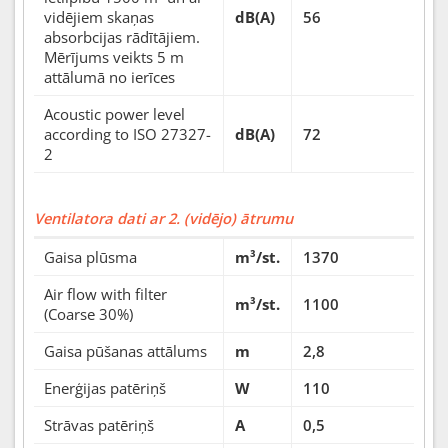
vidējiem skaņas
dB(A)
56
absorbcijas rādītājiem.
Mērījums veikts 5 m
attālumā no ierīces
Acoustic power level
according to ISO 27327-
dB(A)
72
2
Ventilatora dati ar 2. (vidējo) ātrumu
Gaisa plūsma
m³/st.
1370
Air flow with filter
m³/st.
1100
(Coarse 30%)
Gaisa pūšanas attālums
m
2,8
Enerģijas patēriņš
W
110
Strāvas patēriņš
A
0,5