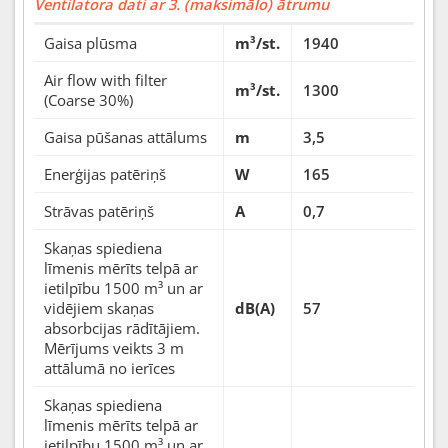
Ventilatora dati ar 3. (maksimālo) ātrumu
Gaisa plūsma
m³/st.
1940
Air flow with filter
m³/st.
1300
(Coarse 30%)
Gaisa pūšanas attālums
m
3,5
Enerģijas patēriņš
W
165
Strāvas patēriņš
A
0,7
Skaņas spiediena
līmenis mērīts telpā ar
ietilpību 1500 m³ un ar
vidējiem skaņas
dB(A)
57
absorbcijas rādītājiem.
Mērījums veikts 3 m
attālumā no ierīces
Skaņas spiediena
līmenis mērīts telpā ar
ietilpību 1500 m³ un ar