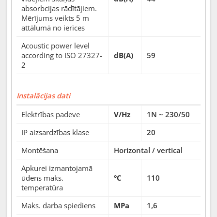
absorbcijas rādītājiem.
Mērījums veikts 5 m
attālumā no ierīces
Acoustic power level
according to ISO 27327-
dB(A)
59
2
Instalācijas dati
Elektrības padeve
V/Hz
1N ~ 230/50
IP aizsardzības klase
20
Montēšana
Horizontal / vertical
Apkurei izmantojamā
ūdens maks.
°C
110
temperatūra
Maks. darba spiediens
MPa
1,6