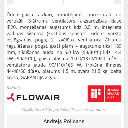
Ūdens-gaisa aizkari, montējams horizontāli un
vertikāli, 3-ātrumu ventilators, aizsardzības klase
IP20, montēšanas augstums līdz 3.5 m, integrēta
vadības sistēma (kustības sensors, ūdens vārsta
ieslēgšanas poga, 2 izvēlēto ventilatora ātrumu
regulēšanas poga), īpaši plāns – augstums tikai 189
mm, sildīšanas jauda: no 5.0 kW (50/40°C) līdz 14.4
kW (90/70°C), gaisa plūsma 1100/1370/1940 m³/st.,
ventilatora jauda 90/110/165 W, trokšņa līmenis
44/48/56 dB(A), platums 1.5 m, svars 21.5 kg, balta
krāsa, GARANTIJA 2 gadi
Ražotājs:
Vai jūs interesē šis produkts? Sazinieties ar mums:
Andrejs Policans