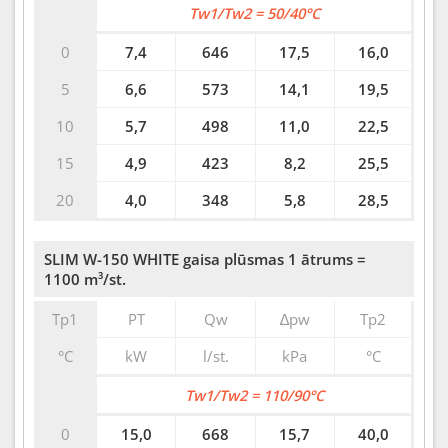
Tw1/Tw2 = 50/40°C
0
7,4
646
17,5
16,0
5
6,6
573
14,1
19,5
10
5,7
498
11,0
22,5
15
4,9
423
8,2
25,5
20
4,0
348
5,8
28,5
SLIM W-150 WHITE gaisa plūsmas 1 ātrums =
1100 m³/st.
Tp1
PT
Qw
∆pw
Tp2
°C
kW
l/st.
kPa
°C
Tw1/Tw2 = 110/90°C
0
15,0
668
15,7
40,0