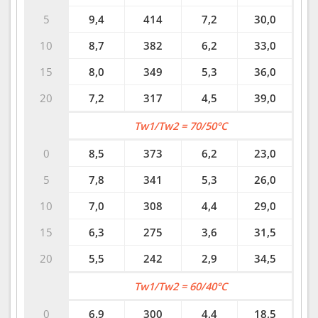
5
9,4
414
7,2
30,0
10
8,7
382
6,2
33,0
15
8,0
349
5,3
36,0
20
7,2
317
4,5
39,0
Tw1/Tw2 = 70/50°C
0
8,5
373
6,2
23,0
5
7,8
341
5,3
26,0
10
7,0
308
4,4
29,0
15
6,3
275
3,6
31,5
20
5,5
242
2,9
34,5
Tw1/Tw2 = 60/40°C
0
6,9
300
4,4
18,5