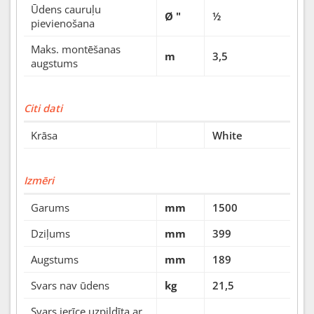
Ūdens cauruļu
Ø "
½
pievienošana
Maks. montēšanas
m
3,5
augstums
Citi dati
Krāsa
White
Izmēri
Garums
mm
1500
Dziļums
mm
399
Augstums
mm
189
Svars nav ūdens
kg
21,5
Svars ierīce uzpildīta ar