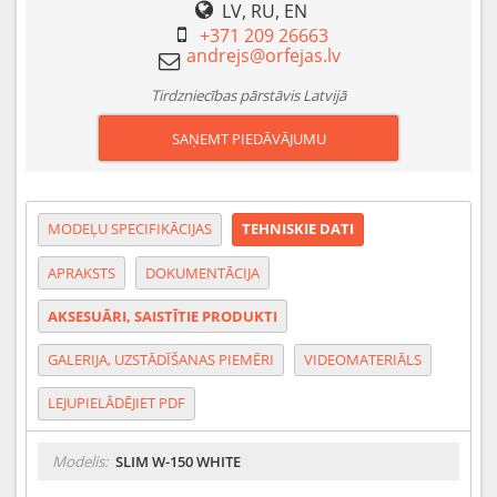
LV, RU, EN
+371 209 26663
Tirdzniecības pārstāvis Latvijā
SAŅEMT PIEDĀVĀJUMU
MODEĻU SPECIFIKĀCIJAS
TEHNISKIE DATI
APRAKSTS
DOKUMENTĀCIJA
AKSESUĀRI, SAISTĪTIE PRODUKTI
GALERIJA, UZSTĀDĪŠANAS PIEMĒRI
VIDEOMATERIĀLS
LEJUPIELĀDĒJIET PDF
Modelis:
SLIM W-150 WHITE