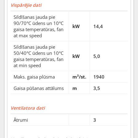
Vispārējie dati
Sildīšanas jauda pie
90/70°C ūdens un 10°C
kW
14,4
gaisa temperatūras, fan
at max speed
Sildīšanas jauda pie
50/40°C ūdens un 10°C
kW
5,0
gaisa temperatūras, fan
at min speed
Maks. gaisa plūsma
m³/st.
1940
Gaisa pūšanas attālums
m
3,5
Ventilatora dati
Ātrumi
3