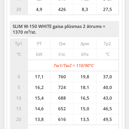
20
4,9
426
8,3
27,5
SLIM W-150 WHITE gaisa plūsmas 2 ātrums =
1370 m³/st.
Tp1
PT
Qw
∆pw
Tp2
°C
kW
l/st.
kPa
°C
Tw1/Tw2 = 110/90°C
0
17,1
760
19,8
37,0
5
16,2
724
18,1
40,0
10
15,4
688
16,5
43,0
15
14,6
652
15,0
46,5
20
13,8
616
13,5
49,5