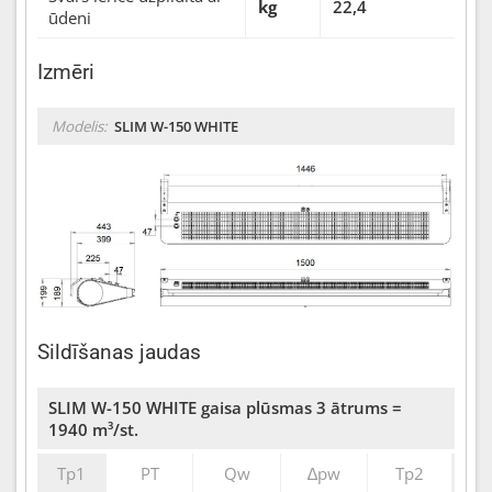
kg
22,4
ūdeni
Izmēri
Modelis:
SLIM W-150 WHITE
Sildīšanas jaudas
SLIM W-150 WHITE gaisa plūsmas 3 ātrums =
1940 m³/st.
Tp1
PT
Qw
∆pw
Tp2