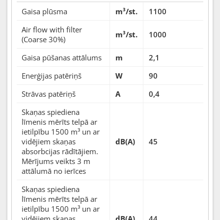
Gaisa plūsma
m³/st.
1100
Air flow with filter
m³/st.
1000
(Coarse 30%)
Gaisa pūšanas attālums
m
2,1
Enerģijas patēriņš
W
90
Strāvas patēriņš
A
0,4
Skaņas spiediena
līmenis mērīts telpā ar
ietilpību 1500 m³ un ar
vidējiem skaņas
dB(A)
45
absorbcijas rādītājiem.
Mērījums veikts 3 m
attālumā no ierīces
Skaņas spiediena
līmenis mērīts telpā ar
ietilpību 1500 m³ un ar
vidējiem skaņas
dB(A)
44