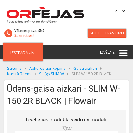
Lielu telpu apkure un dzesēšana
Vēlaties pavaicāt?
SŪTĪT PIEPRASĪJUMU
Sazinieties!
IZVĒLNE
IZSTRĀDĀJUMI
Sākums
Apkures aprīkojums
Gaisa aizkari
Karstā ūdens
Stilīgs SLIM W
SLIM W-150 2R BLACK
Ūdens-gaisa aizkari - SLIM W-
150 2R BLACK | Flowair
Izvēlieties produkta veidu un modeli:
Tips: