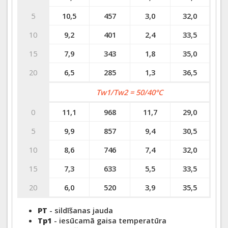
5
10,5
457
3,0
32,0
10
9,2
401
2,4
33,5
15
7,9
343
1,8
35,0
20
6,5
285
1,3
36,5
Tw1/Tw2 = 50/40°C
0
11,1
968
11,7
29,0
5
9,9
857
9,4
30,5
10
8,6
746
7,4
32,0
15
7,3
633
5,5
33,5
20
6,0
520
3,9
35,5
PT
- sildīšanas jauda
Tp1
- iesūcamā gaisa temperatūra