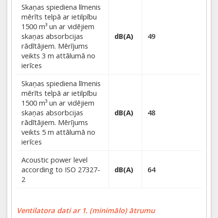
Skaņas spiediena līmenis
mērīts telpā ar ietilpību
1500 m³ un ar vidējiem
skaņas absorbcijas
dB(A)
49
rādītājiem. Mērījums
veikts 3 m attālumā no
ierīces
Skaņas spiediena līmenis
mērīts telpā ar ietilpību
1500 m³ un ar vidējiem
skaņas absorbcijas
dB(A)
48
rādītājiem. Mērījums
veikts 5 m attālumā no
ierīces
Acoustic power level
according to ISO 27327-
dB(A)
64
2
Ventilatora dati ar 1. (minimālo) ātrumu