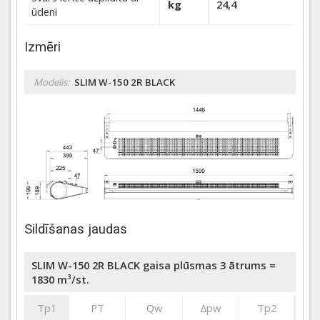
kg
24,4
ūdeni
Izmēri
Modelis:
SLIM W-150 2R BLACK
Sildīšanas jaudas
SLIM W-150 2R BLACK gaisa plūsmas 3 ātrums =
1830 m³/st.
Tp1
PT
Qw
∆pw
Tp2