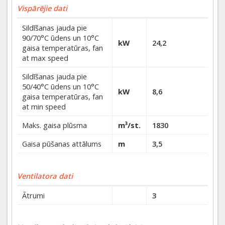
Vispārējie dati
Sildīšanas jauda pie
90/70°C ūdens un 10°C
kW
24,2
gaisa temperatūras, fan
at max speed
Sildīšanas jauda pie
50/40°C ūdens un 10°C
kW
8,6
gaisa temperatūras, fan
at min speed
Maks. gaisa plūsma
m³/st.
1830
Gaisa pūšanas attālums
m
3,5
Ventilatora dati
Ātrumi
3