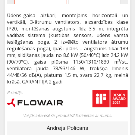
Ūdens-gaisa aizkari, montējams horizontāli un
vertikāli, 3-ātrumu ventilators, aizsardzības klase
IP20, montēšanas augstums līdz 3.5 m, integrēta
vadības sistēma (kustības sensors, ūdens vārsta
ieslēgšanas poga, 2 izvēlēto ventilatora ātrumu
regulēšanas poga), īpaši plāns – augstums tikai 189
mm, sildīšanas jauda: no 8.6 kW (50/40°C) līdz 24.2 kW
(90/70°C), gaisa plūsma 1150/1310/1830 m³/st.,
ventilatora jauda 78/93/146 W, trokšņa līmenis
44/48/56 dB(A), platums 1.5 m, svars 22,7 kg, melnā
krāsā, GARANTIJA 2 gadi
Ražotājs:
Vai jūs interesē šis produkts? Sazinieties ar mums:
Andrejs Policans