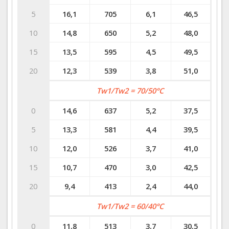
5
16,1
705
6,1
46,5
10
14,8
650
5,2
48,0
15
13,5
595
4,5
49,5
20
12,3
539
3,8
51,0
Tw1/Tw2 = 70/50°C
0
14,6
637
5,2
37,5
5
13,3
581
4,4
39,5
10
12,0
526
3,7
41,0
15
10,7
470
3,0
42,5
20
9,4
413
2,4
44,0
Tw1/Tw2 = 60/40°C
0
11,8
513
3,7
30,5