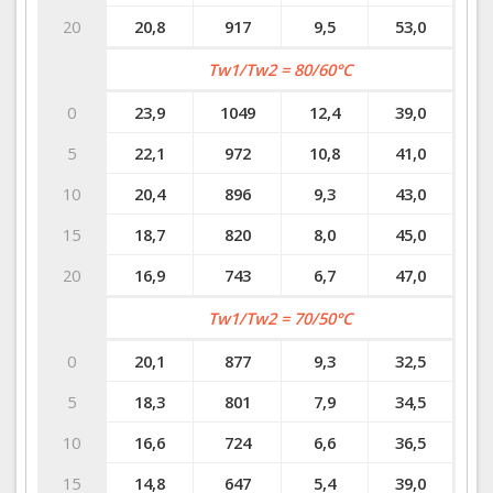
20
20,8
917
9,5
53,0
Tw1/Tw2 = 80/60°C
0
23,9
1049
12,4
39,0
5
22,1
972
10,8
41,0
10
20,4
896
9,3
43,0
15
18,7
820
8,0
45,0
20
16,9
743
6,7
47,0
Tw1/Tw2 = 70/50°C
0
20,1
877
9,3
32,5
5
18,3
801
7,9
34,5
10
16,6
724
6,6
36,5
15
14,8
647
5,4
39,0