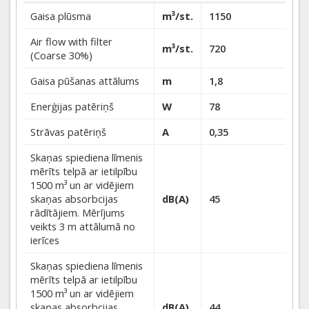
Gaisa plūsma
m³/st.
1150
Air flow with filter
m³/st.
720
(Coarse 30%)
Gaisa pūšanas attālums
m
1,8
Enerģijas patēriņš
W
78
Strāvas patēriņš
A
0,35
Skaņas spiediena līmenis
mērīts telpā ar ietilpību
1500 m³ un ar vidējiem
skaņas absorbcijas
dB(A)
45
rādītājiem. Mērījums
veikts 3 m attālumā no
ierīces
Skaņas spiediena līmenis
mērīts telpā ar ietilpību
1500 m³ un ar vidējiem
skaņas absorbcijas
dB(A)
44