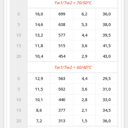
Tw1/Tw2 = 70/50°C
0
16,0
699
6,2
36,0
5
14,6
638
5,3
38,0
10
13,2
577
4,4
39,5
15
11,8
515
3,6
41,5
20
10,4
454
2,9
43,0
Tw1/Tw2 = 60/40°C
0
12,9
563
4,4
29,5
5
11,5
502
3,6
31,0
10
10,1
440
2,8
33,0
15
8,6
377
2,1
34,5
20
7,2
313
1,5
36,0