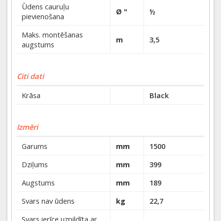
Ūdens cauruļu
Ø "
½
pievienošana
Maks. montēšanas
m
3,5
augstums
Citi dati
Krāsa
Black
Izmēri
Garums
mm
1500
Dziļums
mm
399
Augstums
mm
189
Svars nav ūdens
kg
22,7
Svars ierīce uzpildīta ar