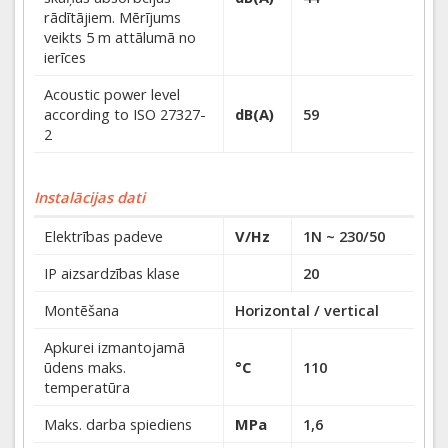
rādītājiem. Mērījums
veikts 5 m attālumā no
ierīces
Acoustic power level
according to ISO 27327-
dB(A)
59
2
Instalācijas dati
Elektrības padeve
V/Hz
1N ~ 230/50
IP aizsardzības klase
20
Montēšana
Horizontal / vertical
Apkurei izmantojamā
ūdens maks.
°C
110
temperatūra
Maks. darba spiediens
MPa
1,6