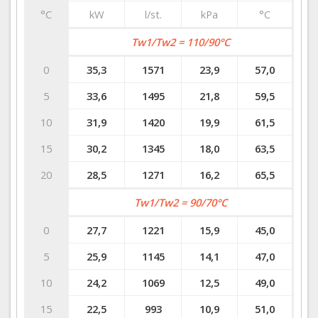
°C
kW
l/st.
kPa
°C
Tw1/Tw2 = 110/90°C
0
35,3
1571
23,9
57,0
5
33,6
1495
21,8
59,5
10
31,9
1420
19,9
61,5
15
30,2
1345
18,0
63,5
20
28,5
1271
16,2
65,5
Tw1/Tw2 = 90/70°C
0
27,7
1221
15,9
45,0
5
25,9
1145
14,1
47,0
10
24,2
1069
12,5
49,0
15
22,5
993
10,9
51,0