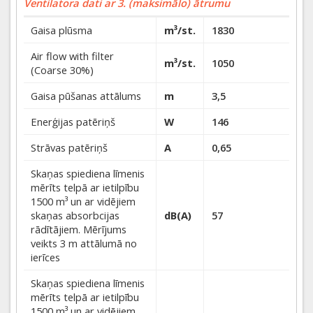
Ventilatora dati ar 3. (maksimālo) ātrumu
Gaisa plūsma
m³/st.
1830
Air flow with filter
m³/st.
1050
(Coarse 30%)
Gaisa pūšanas attālums
m
3,5
Enerģijas patēriņš
W
146
Strāvas patēriņš
A
0,65
Skaņas spiediena līmenis
mērīts telpā ar ietilpību
1500 m³ un ar vidējiem
skaņas absorbcijas
dB(A)
57
rādītājiem. Mērījums
veikts 3 m attālumā no
ierīces
Skaņas spiediena līmenis
mērīts telpā ar ietilpību
1500 m³ un ar vidējiem