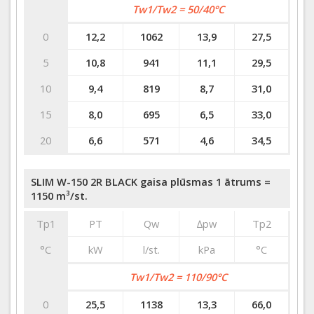
Tw1/Tw2 = 50/40°C
0
12,2
1062
13,9
27,5
5
10,8
941
11,1
29,5
10
9,4
819
8,7
31,0
15
8,0
695
6,5
33,0
20
6,6
571
4,6
34,5
SLIM W-150 2R BLACK gaisa plūsmas 1 ātrums =
1150 m³/st.
Tp1
PT
Qw
∆pw
Tp2
°C
kW
l/st.
kPa
°C
Tw1/Tw2 = 110/90°C
0
25,5
1138
13,3
66,0