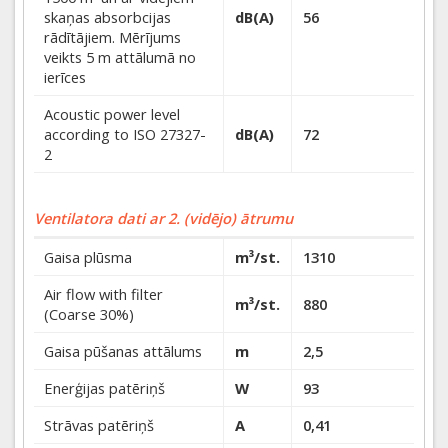
skaņas absorbcijas
dB(A)
56
rādītājiem. Mērījums
veikts 5 m attālumā no
ierīces
Acoustic power level
according to ISO 27327-
dB(A)
72
2
Ventilatora dati ar 2. (vidējo) ātrumu
Gaisa plūsma
m³/st.
1310
Air flow with filter
m³/st.
880
(Coarse 30%)
Gaisa pūšanas attālums
m
2,5
Enerģijas patēriņš
W
93
Strāvas patēriņš
A
0,41