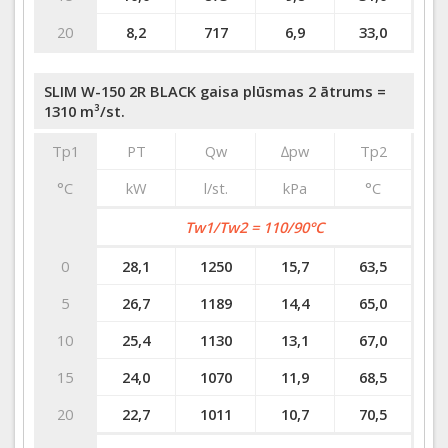
20
8,2
717
6,9
33,0
SLIM W-150 2R BLACK gaisa plūsmas 2 ātrums =
1310 m³/st.
Tp1
PT
Qw
∆pw
Tp2
°C
kW
l/st.
kPa
°C
Tw1/Tw2 = 110/90°C
0
28,1
1250
15,7
63,5
5
26,7
1189
14,4
65,0
10
25,4
1130
13,1
67,0
15
24,0
1070
11,9
68,5
20
22,7
1011
10,7
70,5