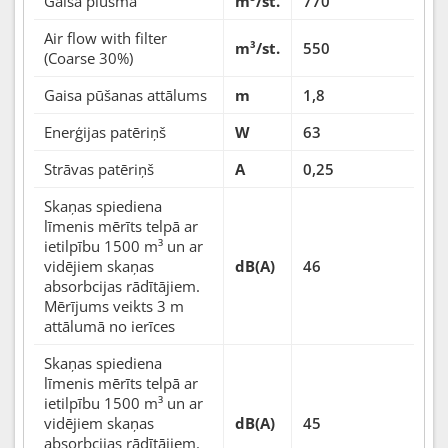
Gaisa plūsma
m³/st.
770
Air flow with filter
m³/st.
550
(Coarse 30%)
Gaisa pūšanas attālums
m
1,8
Enerģijas patēriņš
W
63
Strāvas patēriņš
A
0,25
Skaņas spiediena
līmenis mērīts telpā ar
ietilpību 1500 m³ un ar
vidējiem skaņas
dB(A)
46
absorbcijas rādītājiem.
Mērījums veikts 3 m
attālumā no ierīces
Skaņas spiediena
līmenis mērīts telpā ar
ietilpību 1500 m³ un ar
vidējiem skaņas
dB(A)
45
absorbcijas rādītājiem.