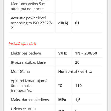
Mērījums veikts 5 m
attālumā no ierīces
Acoustic power level
according to ISO 27327-
dB(A)
61
2
Instalācijas dati
Elektrības padeve
V/Hz
1N ~ 230/50
IP aizsardzības klase
20
Montēšana
Horizontal / vertical
Apkurei izmantojamā
ūdens maks.
°C
110
temperatūra
Maks. darba spiediens
MPa
1,6
Ūdens cauruļu