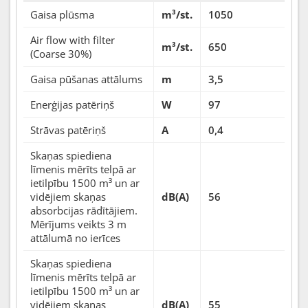
Gaisa plūsma
m³/st.
1050
Air flow with filter
m³/st.
650
(Coarse 30%)
Gaisa pūšanas attālums
m
3,5
Enerģijas patēriņš
W
97
Strāvas patēriņš
A
0,4
Skaņas spiediena
līmenis mērīts telpā ar
ietilpību 1500 m³ un ar
vidējiem skaņas
dB(A)
56
absorbcijas rādītājiem.
Mērījums veikts 3 m
attālumā no ierīces
Skaņas spiediena
līmenis mērīts telpā ar
ietilpību 1500 m³ un ar
vidējiem skaņas
dB(A)
55