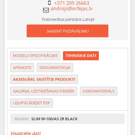
+371 209 26663
Tirdzniecības pārstāvis Latvijā
SAŅEMT PIEDĀVĀJUMU
MODEĻU SPECIFIKĀCIJAS
TEHNISKIE DATI
APRAKSTS
DOKUMENTĀCIJA
AKSESUĀRI, SAISTĪTIE PRODUKTI
GALERIJA, UZSTĀDĪŠANAS PIEMĒRI
VIDEOMATERIĀLS
LEJUPIELĀDĒJIET PDF
Modelis:
SLIM W-100/AS 2R BLACK
Vispārējie dati