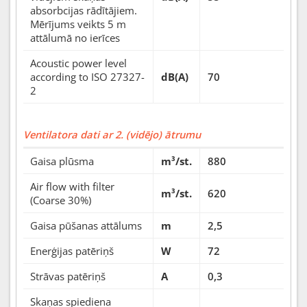
absorbcijas rādītājiem.
Mērījums veikts 5 m
attālumā no ierīces
Acoustic power level
according to ISO 27327-
dB(A)
70
2
Ventilatora dati ar 2. (vidējo) ātrumu
Gaisa plūsma
m³/st.
880
Air flow with filter
m³/st.
620
(Coarse 30%)
Gaisa pūšanas attālums
m
2,5
Enerģijas patēriņš
W
72
Strāvas patēriņš
A
0,3
Skaņas spiediena