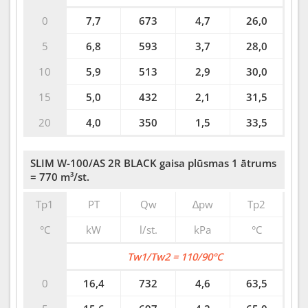
0
7,7
673
4,7
26,0
5
6,8
593
3,7
28,0
10
5,9
513
2,9
30,0
15
5,0
432
2,1
31,5
20
4,0
350
1,5
33,5
SLIM W-100/AS 2R BLACK gaisa plūsmas 1 ātrums
= 770 m³/st.
Tp1
PT
Qw
∆pw
Tp2
°C
kW
l/st.
kPa
°C
Tw1/Tw2 = 110/90°C
0
16,4
732
4,6
63,5