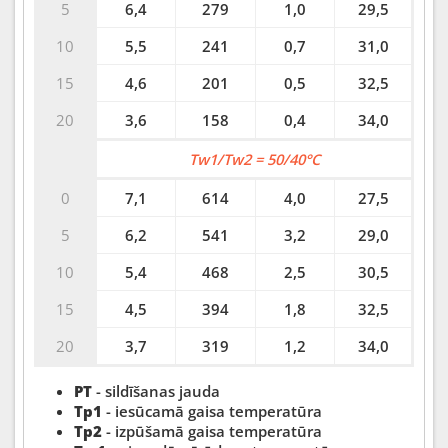
5
6,4
279
1,0
29,5
10
5,5
241
0,7
31,0
15
4,6
201
0,5
32,5
20
3,6
158
0,4
34,0
Tw1/Tw2 = 50/40°C
0
7,1
614
4,0
27,5
5
6,2
541
3,2
29,0
10
5,4
468
2,5
30,5
15
4,5
394
1,8
32,5
20
3,7
319
1,2
34,0
PT
- sildīšanas jauda
Tp1
- iesūcamā gaisa temperatūra
Tp2
- izpūšamā gaisa temperatūra