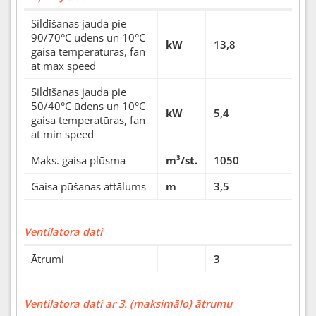
Sildīšanas jauda pie
90/70°C ūdens un 10°C
kW
13,8
gaisa temperatūras, fan
at max speed
Sildīšanas jauda pie
50/40°C ūdens un 10°C
kW
5,4
gaisa temperatūras, fan
at min speed
Maks. gaisa plūsma
m³/st.
1050
Gaisa pūšanas attālums
m
3,5
Ventilatora dati
Ātrumi
3
Ventilatora dati ar 3. (maksimālo) ātrumu