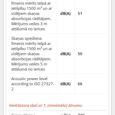
līmenis mērīts telpā ar
ietilpību 1500 m³ un ar
vidējiem skaņas
dB(A)
51
absorbcijas rādītājiem.
Mērījums veikts 3 m
attālumā no ierīces
Skaņas spiediena
līmenis mērīts telpā ar
ietilpību 1500 m³ un ar
vidējiem skaņas
dB(A)
50
absorbcijas rādītājiem.
Mērījums veikts 5 m
attālumā no ierīces
Acoustic power level
according to ISO 27327-
dB(A)
66
2
Ventilatora dati ar 1. (minimālo) ātrumu