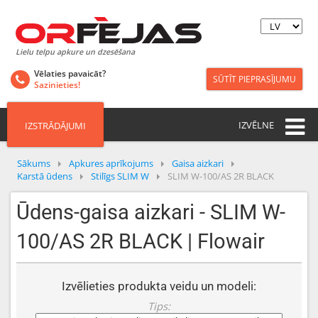
Lielu telpu apkure un dzesēšana
Vēlaties pavaicāt?
SŪTĪT PIEPRASĪJUMU
Sazinieties!
IZVĒLNE
IZSTRĀDĀJUMI
Sākums
Apkures aprīkojums
Gaisa aizkari
Karstā ūdens
Stilīgs SLIM W
SLIM W-100/AS 2R BLACK
Ūdens-gaisa aizkari - SLIM W-
100/AS 2R BLACK | Flowair
Izvēlieties produkta veidu un modeli:
Tips: