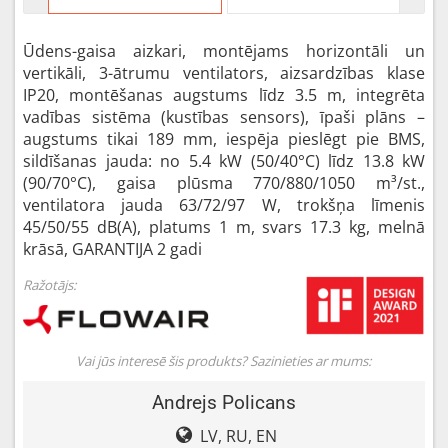
Ūdens-gaisa aizkari, montējams horizontāli un
vertikāli, 3-ātrumu ventilators, aizsardzības klase
IP20, montēšanas augstums līdz 3.5 m, integrēta
vadības sistēma (kustības sensors), īpaši plāns –
augstums tikai 189 mm, iespēja pieslēgt pie BMS,
sildīšanas jauda: no 5.4 kW (50/40°C) līdz 13.8 kW
(90/70°C), gaisa plūsma 770/880/1050 m³/st.,
ventilatora jauda 63/72/97 W, trokšņa līmenis
45/50/55 dB(A), platums 1 m, svars 17.3 kg, melnā
krāsā, GARANTIJA 2 gadi
Ražotājs:
Vai jūs interesē šis produkts? Sazinieties ar mums:
Andrejs Policans
LV, RU, EN