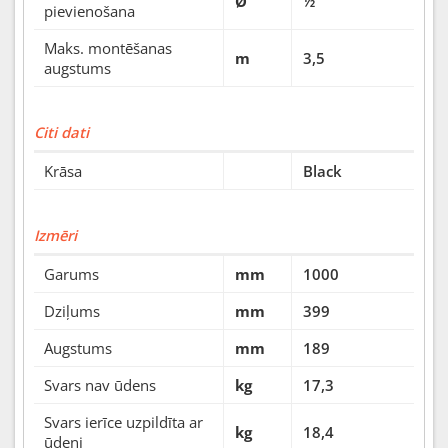
Ø "
½
pievienošana
Maks. montēšanas
m
3,5
augstums
Citi dati
Krāsa
Black
Izmēri
Garums
mm
1000
Dziļums
mm
399
Augstums
mm
189
Svars nav ūdens
kg
17,3
Svars ierīce uzpildīta ar
kg
18,4
ūdeni