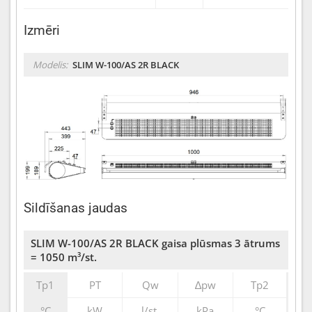
Izmēri
Modelis:
SLIM W-100/AS 2R BLACK
Sildīšanas jaudas
SLIM W-100/AS 2R BLACK gaisa plūsmas 3 ātrums
= 1050 m³/st.
Tp1
PT
Qw
∆pw
Tp2
°C
kW
l/st.
kPa
°C