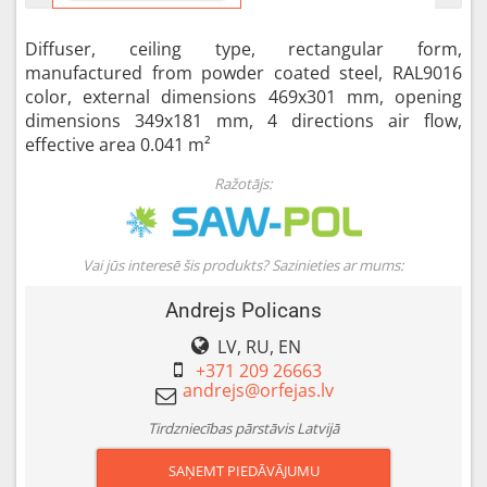
Diffuser, ceiling type, rectangular form,
manufactured from powder coated steel, RAL9016
color, external dimensions 469x301 mm, opening
dimensions 349x181 mm, 4 directions air flow,
effective area 0.041 m²
Ražotājs:
Vai jūs interesē šis produkts? Sazinieties ar mums:
Andrejs Policans
LV, RU, EN
+371 209 26663
Tirdzniecības pārstāvis Latvijā
SAŅEMT PIEDĀVĀJUMU