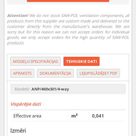
Attention!
We do not stock SAW-POL ventilation components, all
products from this supplier are custom made and delivered to the
customer directly from the manufacturer's warehouse. We are
sorry but for this reason we can not accept orders for individual
goods, we only accept orders for the high quantity of SAW-POL
products.
MODEĻU SPECIFIKĀCIJAS
TEHNISKIE DATI
APRAKSTS
DOKUMENTĀCIJA
LEJUPIELĀDĒJIET PDF
Modelis:
ANP/469x301/4-way
Vispārējie dati
Effective area
m²
0,041
Izmēri