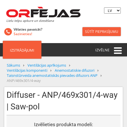
Lielu telpu apkure un dzesēšana
Vēlaties pavaicāt?
SŪTĪT PIEPRASĪJUMU
Sazinieties!
IZVĒLNE
IZSTRĀDĀJUMI
Sākums
Ventilācijas aprīkojums
Ventilācijas komponenti
Anemostatiskie difuzori
Taisnstūrveida anemostatiskās pievades difuzors ANP
ANP/469x301/4-way
Diffuser - ANP/469x301/4-way
| Saw-pol
Izvēlieties produkta modeli: