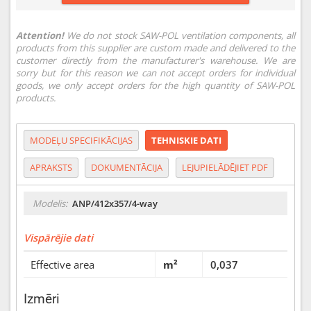
Attention!
We do not stock SAW-POL ventilation components, all
products from this supplier are custom made and delivered to the
customer directly from the manufacturer's warehouse. We are
sorry but for this reason we can not accept orders for individual
goods, we only accept orders for the high quantity of SAW-POL
products.
MODEĻU SPECIFIKĀCIJAS
TEHNISKIE DATI
APRAKSTS
DOKUMENTĀCIJA
LEJUPIELĀDĒJIET PDF
Modelis:
ANP/412x357/4-way
Vispārējie dati
Effective area
m²
0,037
Izmēri