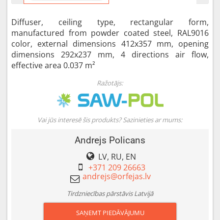
Diffuser, ceiling type, rectangular form,
manufactured from powder coated steel, RAL9016
color, external dimensions 412x357 mm, opening
dimensions 292x237 mm, 4 directions air flow,
effective area 0.037 m²
Ražotājs:
Vai jūs interesē šis produkts? Sazinieties ar mums:
Andrejs Policans
LV, RU, EN
+371 209 26663
Tirdzniecības pārstāvis Latvijā
SAŅEMT PIEDĀVĀJUMU