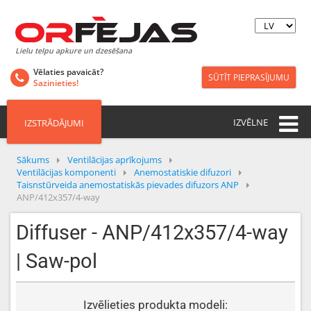
Lielu telpu apkure un dzesēšana
Vēlaties pavaicāt?
SŪTĪT PIEPRASĪJUMU
Sazinieties!
IZVĒLNE
IZSTRĀDĀJUMI
Sākums
Ventilācijas aprīkojums
Ventilācijas komponenti
Anemostatiskie difuzori
Taisnstūrveida anemostatiskās pievades difuzors ANP
ANP/412x357/4-way
Diffuser - ANP/412x357/4-way
| Saw-pol
Izvēlieties produkta modeli: