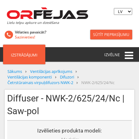
Lielu telpu apkure un dzesēšana
Vēlaties pavaicāt?
SŪTĪT PIEPRASĪJUMU
Sazinieties!
IZVĒLNE
IZSTRĀDĀJUMI
Sākums
Ventilācijas aprīkojums
Ventilācijas komponenti
Difuzori
Četrstūrainais virpuļdifuzors NWK-2
NWK-2/625/24/Nc
Diffuser - NWK-2/625/24/Nc |
Saw-pol
Izvēlieties produkta modeli: