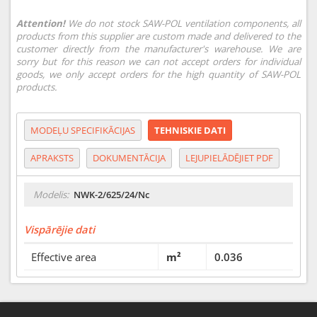
Attention!
We do not stock SAW-POL ventilation components, all
products from this supplier are custom made and delivered to the
customer directly from the manufacturer's warehouse. We are
sorry but for this reason we can not accept orders for individual
goods, we only accept orders for the high quantity of SAW-POL
products.
MODEĻU SPECIFIKĀCIJAS
TEHNISKIE DATI
APRAKSTS
DOKUMENTĀCIJA
LEJUPIELĀDĒJIET PDF
Modelis:
NWK-2/625/24/Nc
Vispārējie dati
Effective area
m²
0.036