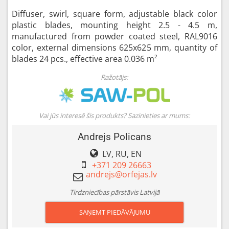
Diffuser, swirl, square form, adjustable black color
plastic blades, mounting height 2.5 - 4.5 m,
manufactured from powder coated steel, RAL9016
color, external dimensions 625x625 mm, quantity of
blades 24 pcs., effective area 0.036 m²
Ražotājs:
Vai jūs interesē šis produkts? Sazinieties ar mums:
Andrejs Policans
LV, RU, EN
+371 209 26663
Tirdzniecības pārstāvis Latvijā
SAŅEMT PIEDĀVĀJUMU