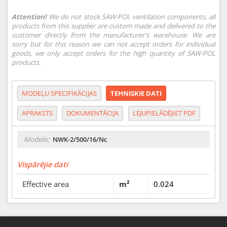
Attention!
We do not stock SAW-POL ventilation components, all
products from this supplier are custom made and delivered to the
customer directly from the manufacturer's warehouse. We are
sorry but for this reason we can not accept orders for individual
goods, we only accept orders for the high quantity of SAW-POL
products.
MODEĻU SPECIFIKĀCIJAS
TEHNISKIE DATI
APRAKSTS
DOKUMENTĀCIJA
LEJUPIELĀDĒJIET PDF
Modelis:
NWK-2/500/16/Nc
Vispārējie dati
Effective area
m²
0.024