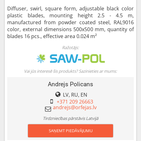
Diffuser, swirl, square form, adjustable black color
plastic blades, mounting height 2.5 - 4.5 m,
manufactured from powder coated steel, RAL9016
color, external dimensions 500x500 mm, quantity of
blades 16 pcs., effective area 0.024 m²
Ražotājs:
Vai jūs interesē šis produkts? Sazinieties ar mums:
Andrejs Policans
LV, RU, EN
+371 209 26663
Tirdzniecības pārstāvis Latvijā
SAŅEMT PIEDĀVĀJUMU