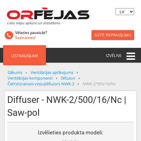
Lielu telpu apkure un dzesēšana
Vēlaties pavaicāt?
SŪTĪT PIEPRASĪJUMU
Sazinieties!
IZVĒLNE
IZSTRĀDĀJUMI
Sākums
Ventilācijas aprīkojums
Ventilācijas komponenti
Difuzori
Četrstūrainais virpuļdifuzors NWK-2
NWK-2/500/16/Nc
Diffuser - NWK-2/500/16/Nc |
Saw-pol
Izvēlieties produkta modeli: