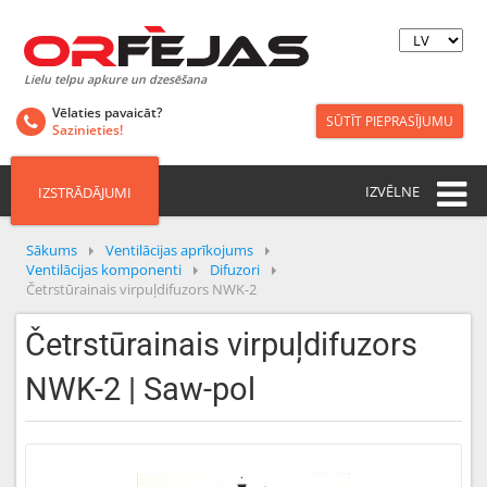
Lielu telpu apkure un dzesēšana
Vēlaties pavaicāt?
SŪTĪT PIEPRASĪJUMU
Sazinieties!
IZVĒLNE
IZSTRĀDĀJUMI
Sākums
Ventilācijas aprīkojums
Ventilācijas komponenti
Difuzori
Četrstūrainais virpuļdifuzors NWK-2
Četrstūrainais virpuļdifuzors
NWK-2 | Saw-pol