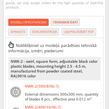
goods, we only accept orders for the high quantity of SAW-POL
products.
MODEĻU SPECIFIKĀCIJAS
TEHNISKIE DATI
APRAKSTS
DOKUMENTĀCIJA
LEJUPIELĀDĒJIET PDF
Noklikšķiniet uz modeļa: parādīsies tehniskā
informācija, izmēri, piederumi
NWK-2 - swirl, square form, adjustable black color
plastic blades, mounting height 2.5 - 4.5 m,
manufactured from powder coated steel,
RAL9016 color
NWK-2/300/8/Nc
External dimensions 300x300 mm, quantity
of blades 8 pcs., effective area 0.012 m²
NWK-2/400/16/Nc