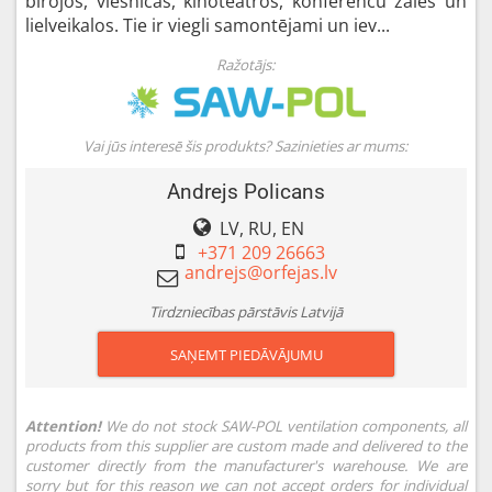
birojos, viesnīcās, kinoteātros, konferenču zālēs un
lielveikalos. Tie ir viegli samontējami un iev...
Ražotājs:
Vai jūs interesē šis produkts? Sazinieties ar mums:
Andrejs Policans
LV, RU, EN
+371 209 26663
Tirdzniecības pārstāvis Latvijā
SAŅEMT PIEDĀVĀJUMU
Attention!
We do not stock SAW-POL ventilation components, all
products from this supplier are custom made and delivered to the
customer directly from the manufacturer's warehouse. We are
sorry but for this reason we can not accept orders for individual