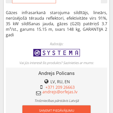
Gāzes infrasarkanā starojuma sildītājs, lineārs,
nerūsējošā tērauda reflektori, efektivitāte virs 91%,
35 kW sildīšanas jauda, gāzes (G20) patēriņš 3.7
m³/st., garums 15.15 m, svars 148 kg, GARANTIJA 2
gadi
Ražotājs:
Vai jūs interesē šis produkts? Sazinieties ar mums:
Andrejs Policans
LV, RU, EN
+371 209 26663
Tirdzniecības pārstāvis Latvijā
SAŅEMT PIEDĀVĀJUMU