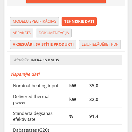
MODEĻU SPECIFIKĀCIJAS
TEHNISKIE DATI
APRAKSTS
DOKUMENTĀCIJA
AKSESUĀRI, SAISTĪTIE PRODUKTI
LEJUPIELĀDĒJIET PDF
Modelis:
INFRA 15 BM 35
Vispārējie dati
Nominal heating input
kW
35,0
Delivered thermal
kW
32,0
power
Standarta degšanas
%
91,4
efektivitāte
Dabasgāzes (G20)