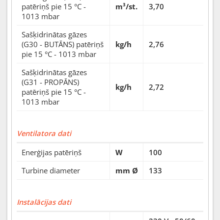
patēriņš pie 15 °C -
m³/st.
3,70
1013 mbar
Sašķidrinātas gāzes
(G30 - BUTĀNS) patēriņš
kg/h
2,76
pie 15 °C - 1013 mbar
Sašķidrinātas gāzes
(G31 - PROPĀNS)
kg/h
2,72
patēriņš pie 15 °C -
1013 mbar
Ventilatora dati
Enerģijas patēriņš
W
100
Turbine diameter
mm Ø
133
Instalācijas dati