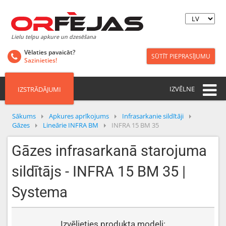
Lielu telpu apkure un dzesēšana
Vēlaties pavaicāt?
SŪTĪT PIEPRASĪJUMU
Sazinieties!
IZVĒLNE
IZSTRĀDĀJUMI
Sākums
Apkures aprīkojums
Infrasarkanie sildītāji
Gāzes
Lineārie INFRA BM
INFRA 15 BM 35
Gāzes infrasarkanā starojuma
sildītājs - INFRA 15 BM 35 |
Systema
Izvēlieties produkta modeli: