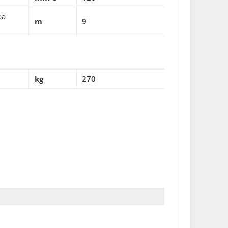
pa
m
9
kg
270