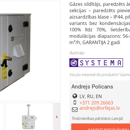
Gāzes sildītājs, paredzēts ā
sekcijas – paredzēts pievi
aizsardzības klase – IP44, pi
variants bez kondensācija
100% līdz 70%, lietderīb
modulācijas diapazons: 56-
m³/h, GARANTIJA 2 gadi
Ražotājs:
Vai jūs interesē šis produkts? Sazin
Andrejs Policans
LV, RU, EN
+371 209 26663
Tirdzniecības pārstāvis Latvijā
SAŅEMT PIEDĀVĀJUMU