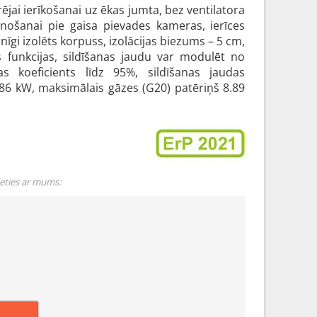
rējai ierīkošanai uz ēkas jumta, bez ventilatora
enošanai pie gaisa pievades kameras, ierīces
lnīgi izolēts korpuss, izolācijas biezums – 5 cm,
s funkcijas, sildīšanas jaudu var modulēt no
as koeficients līdz 95%, sildīšanas jaudas
86 kW, maksimālais gāzes (G20) patēriņš 8.89
ieties ar mums: