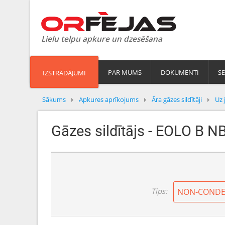
Lielu telpu apkure un dzesēšana
PAR MUMS
DOKUMENTI
SE
IZSTRĀDĀJUMI
Sākums
Apkures aprīkojums
Āra gāzes sildītāji
Uz 
Gāzes sildītājs - EOLO B N
Tips:
NON-CONDE