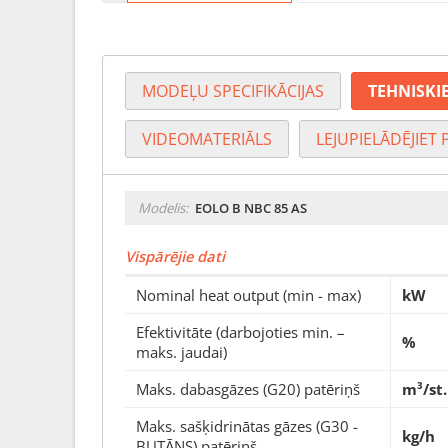
MODEĻU SPECIFIKĀCIJAS
TEHNISKIE
VIDEOMATERIĀLS
LEJUPIELĀDĒJIET 
Modelis:
EOLO B NBC 85 AS
Vispārējie dati
Nominal heat output (min - max)
kW
Efektivitāte (darbojoties min. –
%
maks. jaudai)
Maks. dabasgāzes (G20) patēriņš
m³/st.
Maks. sašķidrinātas gāzes (G30 -
kg/h
BUTĀNS) patēriņš