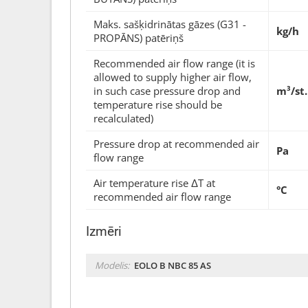
Maks. sašķidrinātas gāzes (G31 -
kg/h
PROPĀNS) patēriņš
Recommended air flow range (it is
allowed to supply higher air flow,
in such case pressure drop and
m³/st.
temperature rise should be
recalculated)
Pressure drop at recommended air
Pa
flow range
Air temperature rise ΔT at
°C
recommended air flow range
Izmēri
Modelis:
EOLO B NBC 85 AS