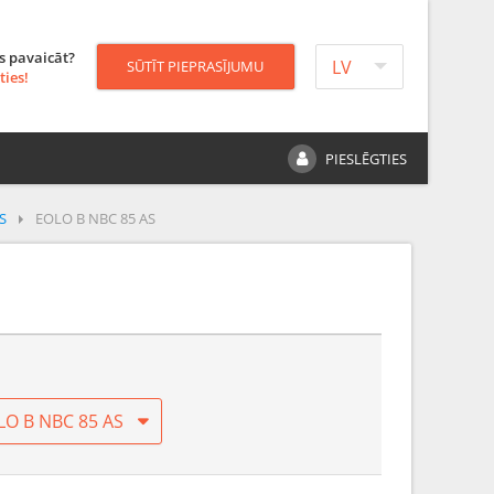
s pavaicāt?
LV
SŪTĪT PIEPRASĪJUMU
ties!
PIESLĒGTIES
S
EOLO B NBC 85 AS
LO B NBC 85 AS