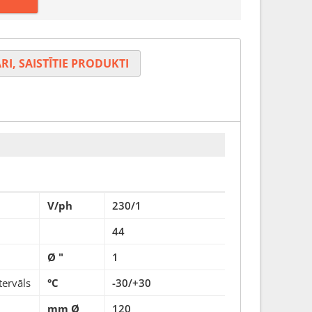
RI, SAISTĪTIE PRODUKTI
V/ph
230/1
44
Ø "
1
tervāls
°C
-30/+30
mm Ø
120