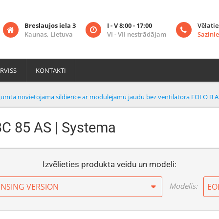
Breslaujos iela 3
I - V 8:00 - 17:00
Vēlatie
Kaunas, Lietuva
VI - VII nestrādājam
Sazinie
RVISS
KONTAKTI
jumta novietojama sildierīce ar modulējamu jaudu bez ventilatora EOLO B A
BC 85 AS | Systema
Izvēlieties produkta veidu un modeli:
Modelis:
NSING VERSION
EO