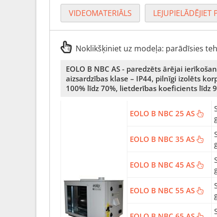
VIDEOMATERIĀLS
LEJUPIELĀDĒJIET 
Noklikšķiniet uz modeļa: parādīsies te
EOLO B NBC AS - paredzēts ārējai ierīkošana
aizsardzības klase – IP44, pilnīgi izolēts k
100% līdz 70%, lietderības koeficients līdz
EOLO B NBC 25 AS
EOLO B NBC 35 AS
EOLO B NBC 45 AS
EOLO B NBC 55 AS
EOLO B NBC 65 AS