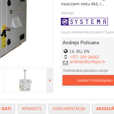
neaizņem vietu ēkā, i...
Ražotājs:
Vai jūs interesē šis produkts? Sazin
Andrejs Policans
LV, RU, EN
+371 209 26663
Tirdzniecības pārstāvis Latvijā
SAŅEMT PIEDĀVĀJUMU
 DATI
APRAKSTS
DOKUMENTĀCIJA
AKSESUĀ