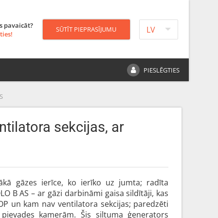
s pavaicāt?
LV
SŪTĪT PIEPRASĪJUMU
ties!
PIESLĒGTIES
S
tilatora sekcijas, ar
kā gāzes ierīce, ko ierīko uz jumta; radīta
B AS – ar gāzi darbināmi gaisa sildītāji, kas
P un kam nav ventilatora sekcijas; paredzēti
a pievades kamerām. Šis siltuma ģenerators