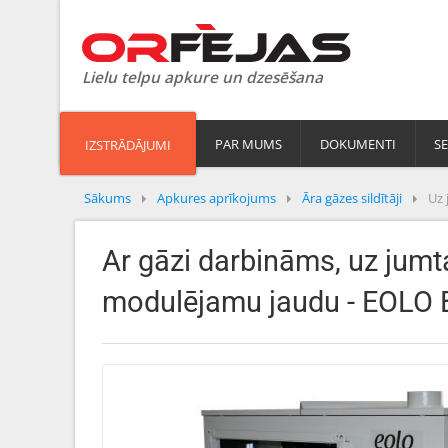
Lielu telpu apkure un dzesēšana
PAR MUMS
DOKUMENTI
SE
IZSTRĀDĀJUMI
Sākums
Apkures aprīkojums
Āra gāzes sildītāji
Uz 
Ar gāzi darbināms, uz jumta
modulējamu jaudu - EOLO 