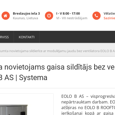
Breslaujos iela 3
I - V 8:00 - 17:00
Vēlatie
Kaunas, Lietuva
VI - VII nestrādājam
Sazinie
RVISS
KONTAKTI
jumta novietojama sildierīce ar modulējamu jaudu bez ventilatora EOLO B A
 novietojams gaisa sildītājs bez ven
B AS | Systema
EOLO B AS – visprogresīvā
nepārtrauktam darbam. EOLO 
atšķiras no EOLO B ROOFTO
ierīkošanai kopā ar gais