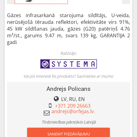
Gāzes infrasarkanā starojuma sildītājs, U-veida,
nerūsējošā tērauda reflektori, efektivitāte virs 91%,
45 kW sildīšanas jauda, gāzes (G20) patēriņš 4.76
m³/st., garums 9.47 m, svars 139 kg, GARANTIJA 2
gadi
Ražotājs:
Vai jūs interesē šis produkts? Sazinieties ar mums:
Andrejs Policans
LV, RU, EN
+371 209 26663
Tirdzniecības pārstāvis Latvijā
SAŅEMT PIEDĀVĀJUMU