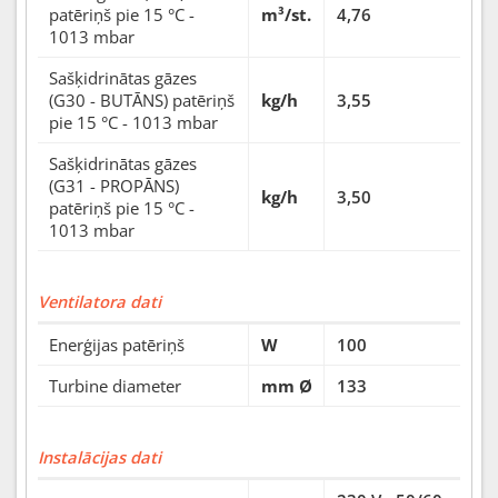
patēriņš pie 15 °C -
m³/st.
4,76
1013 mbar
Sašķidrinātas gāzes
(G30 - BUTĀNS) patēriņš
kg/h
3,55
pie 15 °C - 1013 mbar
Sašķidrinātas gāzes
(G31 - PROPĀNS)
kg/h
3,50
patēriņš pie 15 °C -
1013 mbar
Ventilatora dati
Enerģijas patēriņš
W
100
Turbine diameter
mm Ø
133
Instalācijas dati