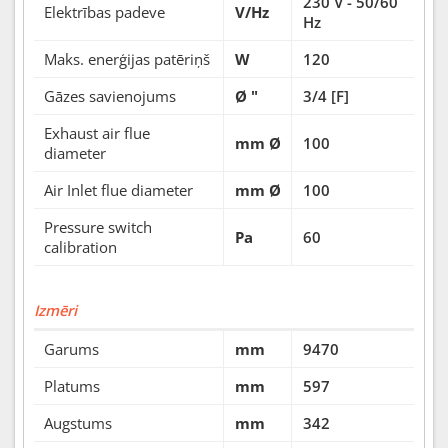
230 V - 50/60
Elektrības padeve
V/Hz
Hz
Maks. enerģijas patēriņš
W
120
Gāzes savienojums
Ø "
3/4 [F]
Exhaust air flue
mm Ø
100
diameter
Air Inlet flue diameter
mm Ø
100
Pressure switch
Pa
60
calibration
Izmēri
Garums
mm
9470
Platums
mm
597
Augstums
mm
342