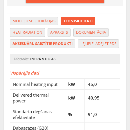
MODEĻU SPECIFIKĀCIJAS
TEHNISKIE DATI
HEAT RADIATION
APRAKSTS
DOKUMENTĀCIJA
AKSESUĀRI, SAISTĪTIE PRODUKTI
LEJUPIELĀDĒJIET PDF
Modelis:
INFRA 9 BU 45
Vispārējie dati
Nominal heating input
kW
45,0
Delivered thermal
kW
40,95
power
Standarta degšanas
%
91,0
efektivitāte
Dabasgāzes (G20)