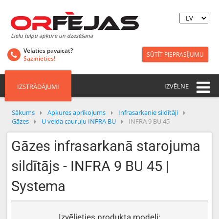
Lielu telpu apkure un dzesēšana
Vēlaties pavaicāt?
SŪTĪT PIEPRASĪJUMU
Sazinieties!
IZVĒLNE
IZSTRĀDĀJUMI
Sākums
Apkures aprīkojums
Infrasarkanie sildītāji
Gāzes
U veida cauruļu INFRA BU
INFRA 9 BU 45
Gāzes infrasarkanā starojuma
sildītājs - INFRA 9 BU 45 |
Systema
Izvēlieties produkta modeli: