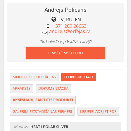
Andrejs Policans
LV, RU, EN
+371 209 26663
Tirdzniecības pārstāvis Latvijā
PRASĪT ĪPAŠU CENU
MODEĻU SPECIFIKĀCIJAS
TEHNISKIE DATI
APRAKSTS
DOKUMENTĀCIJA
AKSESUĀRI, SAISTĪTIE PRODUKTI
GALERIJA, UZSTĀDĪŠANAS PIEMĒRI
LEJUPIELĀDĒJIET PDF
Modelis:
HEAT1 POLAR SILVER