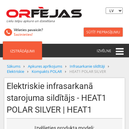
Lielu telpu apkure un dzesēšana
Vēlaties pavaicāt?
SŪTĪT PIEPRASĪJUMU
Sazinieties!
IZVĒLNE
IZSTRĀDĀJUMI
Sākums
Apkures aprīkojums
Infrasarkanie sildītāji
Elektriskie
Kompakts POLAR
HEAT1 POLAR SILVER
Elektriskie infrasarkanā
starojuma sildītājs - HEAT1
POLAR SILVER | HEAT1
Izvēlieties produkta modeli: