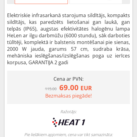
Elektriskie infrasarkanā starojuma sildītājs, kompakts
sildītājs, kas paredzēts lietošanai gan laukā, gan
telpās (IP65), augstas efektivitātes halogēnu lampa
HeLen ar ilgu darbmūžu (6000 stundu), sāk darboties
tūlītēji, komplektā ir balstenis montēšanai pie sienas,
2000 W jauda, garums 57 cm, sudraba krāsa,
mehāniska ieslēgšanas/izslēgšanas poga uz ierīces
korpusa, GARANTIJA 2 gadi
Cena ar PVN:
69.00
EUR
115.00
Bezmaksas piegāde!
Ražotājs:
Pie lielākiem apjomiem, cena var tikt samazināta: