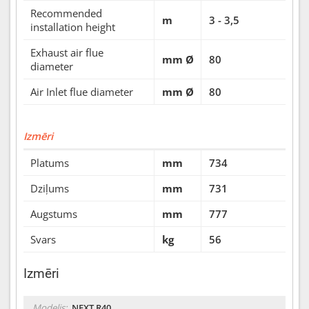
Recommended
m
3 - 3,5
installation height
Exhaust air flue
mm Ø
80
diameter
Air Inlet flue diameter
mm Ø
80
Izmēri
Platums
mm
734
Dziļums
mm
731
Augstums
mm
777
Svars
kg
56
Izmēri
Modelis:
NEXT R40