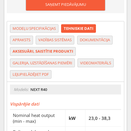
SAŅEMT PIEDĀVĀJUMU
MODEĻU SPECIFIKĀCIJAS
TEHNISKIE DATI
APRAKSTS
VADĪBAS SISTĒMAS
DOKUMENTĀCIJA
AKSESUĀRI, SAISTĪTIE PRODUKTI
GALERIJA, UZSTĀDĪŠANAS PIEMĒRI
VIDEOMATERIĀLS
LEJUPIELĀDĒJIET PDF
Modelis:
NEXT R40
Vispārējie dati
Nominal heat output
kW
23,0 - 38,3
(min - max)