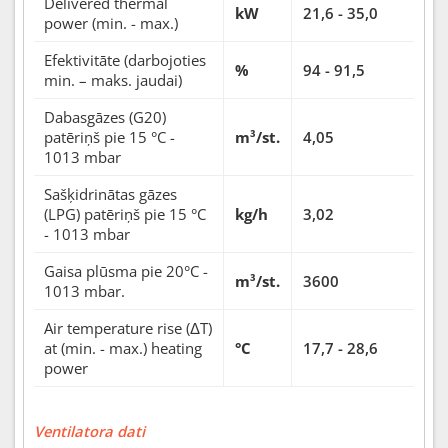
Delivered thermal
kW
21,6 - 35,0
power (min. - max.)
Efektivitāte (darbojoties
%
94 - 91,5
min. – maks. jaudai)
Dabasgāzes (G20)
patēriņš pie 15 °C -
m³/st.
4,05
1013 mbar
Sašķidrinātas gāzes
(LPG) patēriņš pie 15 °C
kg/h
3,02
- 1013 mbar
Gaisa plūsma pie 20°C -
m³/st.
3600
1013 mbar.
Air temperature rise (ΔT)
at (min. - max.) heating
°C
17,7 - 28,6
power
Ventilatora dati