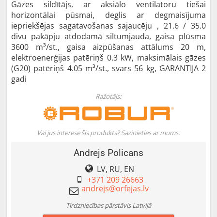
Gāzes sildītājs, ar aksiālo ventilatoru tiešai
horizontālai pūsmai, deglis ar degmaisījuma
iepriekšējas sagatavošanas sajaucēju , 21.6 / 35.0
divu pakāpju atdodamā siltumjauda, gaisa plūsma
3600 m³/st., gaisa aizpūšanas attālums 20 m,
elektroenerģijas patēriņš 0.3 kW, maksimālais gāzes
(G20) patēriņš 4.05 m³/st., svars 56 kg, GARANTIJA 2
gadi
Ražotājs:
Vai jūs interesē šis produkts? Sazinieties ar mums:
Andrejs Policans
LV, RU, EN
+371 209 26663
Tirdzniecības pārstāvis Latvijā