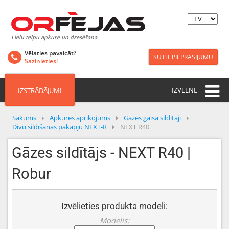
Lielu telpu apkure un dzesēšana
Vēlaties pavaicāt?
SŪTĪT PIEPRASĪJUMU
Sazinieties!
IZVĒLNE
IZSTRĀDĀJUMI
Sākums
Apkures aprīkojums
Gāzes gaisa sildītāji
Divu sildīšanas pakāpju NEXT-R
NEXT R40
Gāzes sildītājs - NEXT R40 |
Robur
Izvēlieties produkta modeli:
Modelis: