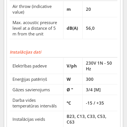
Air throw (indicative
m
20
value)
Max. acoustic pressure
level at a distance of 5
dB(A)
56,0
m from the unit
Instalācijas dati
230V 1N - 50
Elektrības padeve
V/ph
Hz
Enerģijas patēriņš
W
300
Gāzes savienojums
Ø "
3/4 [M]
Darba vides
°C
-15 / +35
temperatūras intervāls
B23, C13, C33, C53,
Instalācijas veids
C63