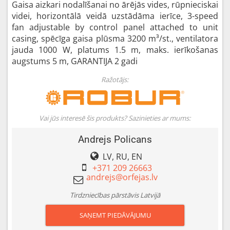
Gaisa aizkari nodalīšanai no ārējās vides, rūpnieciskai
videi, horizontālā veidā uzstādāma ierīce, 3-speed
fan adjustable by control panel attached to unit
casing, spēcīga gaisa plūsma 3200 m³/st., ventilatora
jauda 1000 W, platums 1.5 m, maks. ierīkošanas
augstums 5 m, GARANTIJA 2 gadi
Ražotājs:
Vai jūs interesē šis produkts? Sazinieties ar mums:
Andrejs Policans
LV, RU, EN
+371 209 26663
Tirdzniecības pārstāvis Latvijā
SAŅEMT PIEDĀVĀJUMU