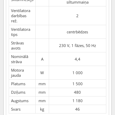
siltummaiņa
Ventilatora
darbības
2
rež.
Ventilatora
centrbēdzes
tips
Strāvas
230 V, 1 fāzes, 50 Hz
avots
Nominālā
A
4,4
strāva
Motora
W
1 000
jauda
Platums
mm
1 500
Dziļums
mm
480
Augstums
mm
1 180
Svars
kg
46