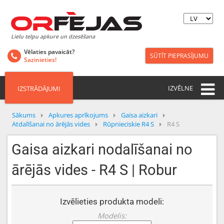
Lielu telpu apkure un dzesēšana
Vēlaties pavaicāt?
SŪTĪT PIEPRASĪJUMU
Sazinieties!
IZVĒLNE
IZSTRĀDĀJUMI
Sākums
Apkures aprīkojums
Gaisa aizkari
Atdalīšanai no ārējās vides
Rūpnieciskie R4 S
R4 S
Gaisa aizkari nodalīšanai no
ārējās vides - R4 S | Robur
Izvēlieties produkta modeli:
Modelis: