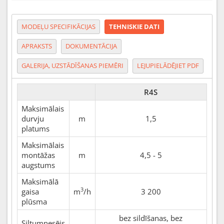
MODEĻU SPECIFIKĀCIJAS
TEHNISKIE DATI
APRAKSTS
DOKUMENTĀCIJA
GALERIJA, UZSTĀDĪŠANAS PIEMĒRI
LEJUPIELĀDĒJIET PDF
R4S
Maksimālais
durvju
m
1,5
platums
Maksimālais
montāžas
m
4,5 - 5
augstums
Maksimālā
3
gaisa
m
/h
3 200
plūsma
bez sildīšanas, bez
Siltumnesējs