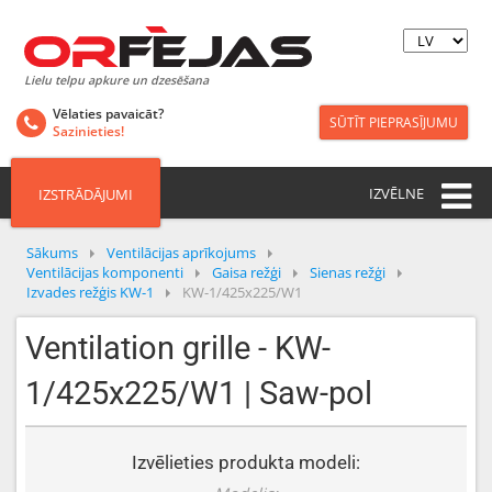
Lielu telpu apkure un dzesēšana
Vēlaties pavaicāt?
SŪTĪT PIEPRASĪJUMU
Sazinieties!
IZVĒLNE
IZSTRĀDĀJUMI
Sākums
Ventilācijas aprīkojums
Ventilācijas komponenti
Gaisa režģi
Sienas režģi
Izvades režģis KW-1
KW-1/425x225/W1
Ventilation grille - KW-
1/425x225/W1 | Saw-pol
Izvēlieties produkta modeli: