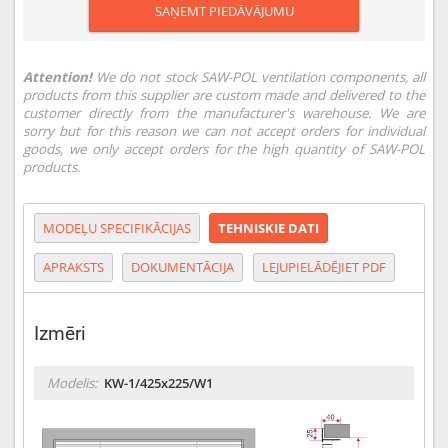
SAŅEMT PIEDĀVĀJUMU
Attention!
We do not stock SAW-POL ventilation components, all
products from this supplier are custom made and delivered to the
customer directly from the manufacturer's warehouse. We are
sorry but for this reason we can not accept orders for individual
goods, we only accept orders for the high quantity of SAW-POL
products.
MODEĻU SPECIFIKĀCIJAS
TEHNISKIE DATI
APRAKSTS
DOKUMENTĀCIJA
LEJUPIELĀDĒJIET PDF
Izmēri
Modelis:
KW-1/425x225/W1