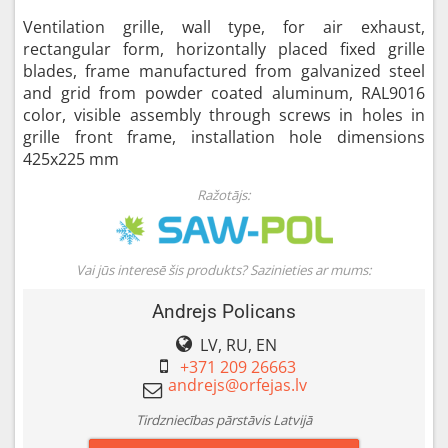
Ventilation grille, wall type, for air exhaust,
rectangular form, horizontally placed fixed grille
blades, frame manufactured from galvanized steel
and grid from powder coated aluminum, RAL9016
color, visible assembly through screws in holes in
grille front frame, installation hole dimensions
425x225 mm
Ražotājs:
Vai jūs interesē šis produkts? Sazinieties ar mums:
Andrejs Policans
LV, RU, EN
+371 209 26663
Tirdzniecības pārstāvis Latvijā