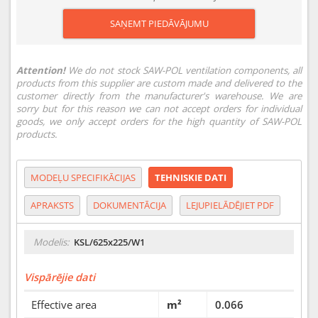
SAŅEMT PIEDĀVĀJUMU
Attention!
We do not stock SAW-POL ventilation components, all
products from this supplier are custom made and delivered to the
customer directly from the manufacturer's warehouse. We are
sorry but for this reason we can not accept orders for individual
goods, we only accept orders for the high quantity of SAW-POL
products.
MODEĻU SPECIFIKĀCIJAS
TEHNISKIE DATI
APRAKSTS
DOKUMENTĀCIJA
LEJUPIELĀDĒJIET PDF
Modelis:
KSL/625x225/W1
Vispārējie dati
Effective area
m²
0.066