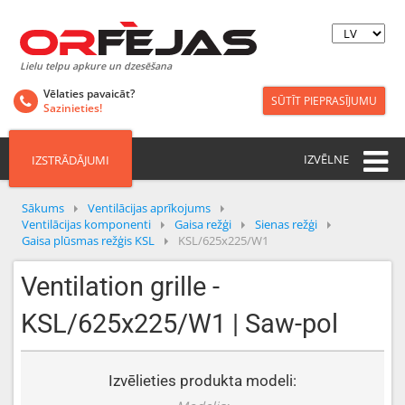
Lielu telpu apkure un dzesēšana
Vēlaties pavaicāt?
SŪTĪT PIEPRASĪJUMU
Sazinieties!
IZVĒLNE
IZSTRĀDĀJUMI
Sākums
Ventilācijas aprīkojums
Ventilācijas komponenti
Gaisa režģi
Sienas režģi
Gaisa plūsmas režģis KSL
KSL/625x225/W1
Ventilation grille -
KSL/625x225/W1 | Saw-pol
Izvēlieties produkta modeli: