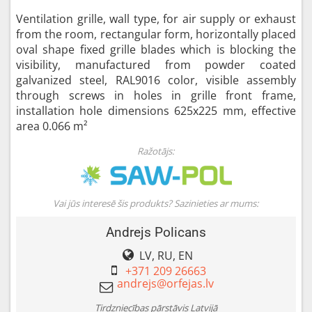
Ventilation grille, wall type, for air supply or exhaust
from the room, rectangular form, horizontally placed
oval shape fixed grille blades which is blocking the
visibility, manufactured from powder coated
galvanized steel, RAL9016 color, visible assembly
through screws in holes in grille front frame,
installation hole dimensions 625x225 mm, effective
area 0.066 m²
Ražotājs:
Vai jūs interesē šis produkts? Sazinieties ar mums:
Andrejs Policans
LV, RU, EN
+371 209 26663
Tirdzniecības pārstāvis Latvijā