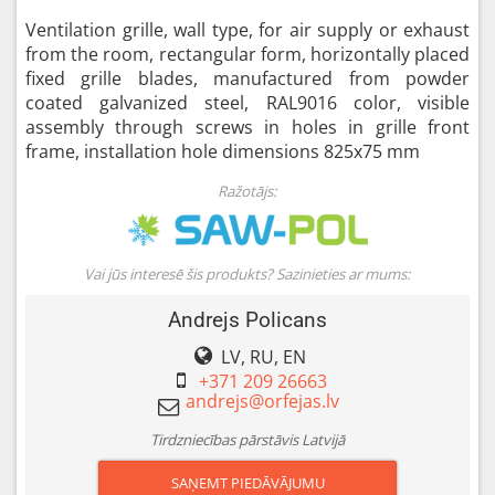
Ventilation grille, wall type, for air supply or exhaust
from the room, rectangular form, horizontally placed
fixed grille blades, manufactured from powder
coated galvanized steel, RAL9016 color, visible
assembly through screws in holes in grille front
frame, installation hole dimensions 825x75 mm
Ražotājs:
Vai jūs interesē šis produkts? Sazinieties ar mums:
Andrejs Policans
LV, RU, EN
+371 209 26663
Tirdzniecības pārstāvis Latvijā
SAŅEMT PIEDĀVĀJUMU