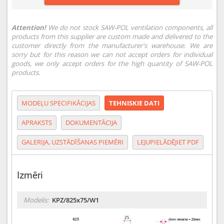
Attention!
We do not stock SAW-POL ventilation components, all
products from this supplier are custom made and delivered to the
customer directly from the manufacturer's warehouse. We are
sorry but for this reason we can not accept orders for individual
goods, we only accept orders for the high quantity of SAW-POL
products.
MODEĻU SPECIFIKĀCIJAS
TEHNISKIE DATI
APRAKSTS
DOKUMENTĀCIJA
GALERIJA, UZSTĀDĪŠANAS PIEMĒRI
LEJUPIELĀDĒJIET PDF
Izmēri
Modelis:
KPZ/825x75/W1