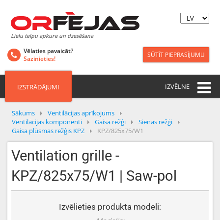
Lielu telpu apkure un dzesēšana
Vēlaties pavaicāt?
SŪTĪT PIEPRASĪJUMU
Sazinieties!
IZVĒLNE
IZSTRĀDĀJUMI
Sākums
Ventilācijas aprīkojums
Ventilācijas komponenti
Gaisa režģi
Sienas režģi
Gaisa plūsmas režģis KPZ
KPZ/825x75/W1
Ventilation grille -
KPZ/825x75/W1 | Saw-pol
Izvēlieties produkta modeli: