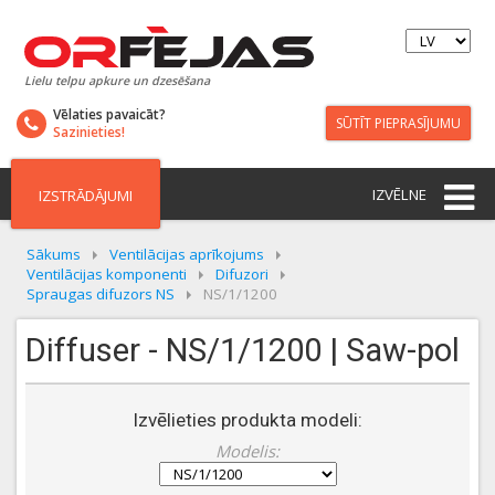
Lielu telpu apkure un dzesēšana
Vēlaties pavaicāt?
SŪTĪT PIEPRASĪJUMU
Sazinieties!
IZVĒLNE
IZSTRĀDĀJUMI
Sākums
Ventilācijas aprīkojums
Ventilācijas komponenti
Difuzori
Spraugas difuzors NS
NS/1/1200
Diffuser - NS/1/1200 | Saw-pol
Izvēlieties produkta modeli:
Modelis: