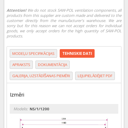
Attention!
We do not stock SAW-POL ventilation components, all
products from this supplier are custom made and delivered to the
customer directly from the manufacturer's warehouse. We are
sorry but for this reason we can not accept orders for individual
goods, we only accept orders for the high quantity of SAW-POL
products.
MODEĻU SPECIFIKĀCIJAS
TEHNISKIE DATI
APRAKSTS
DOKUMENTĀCIJA
GALERIJA, UZSTĀDĪŠANAS PIEMĒRI
LEJUPIELĀDĒJIET PDF
Izmēri
Modelis:
NS/1/1200