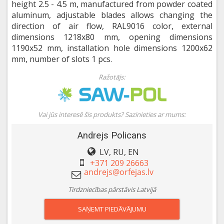
height 2.5 - 4.5 m, manufactured from powder coated
aluminum, adjustable blades allows changing the
direction of air flow, RAL9016 color, external
dimensions 1218x80 mm, opening dimensions
1190x52 mm, installation hole dimensions 1200x62
mm, number of slots 1 pcs.
Ražotājs:
Vai jūs interesē šis produkts? Sazinieties ar mums:
Andrejs Policans
LV, RU, EN
+371 209 26663
Tirdzniecības pārstāvis Latvijā
SAŅEMT PIEDĀVĀJUMU