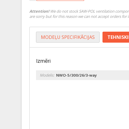
Attention!
We do not stock SAW-POL ventilation componen
are sorry but for this reason we can not accept orders for
MODEĻU SPECIFIKĀCIJAS
TEHNISKI
Izmēri
Modelis:
NWO-5/300/26/3-way