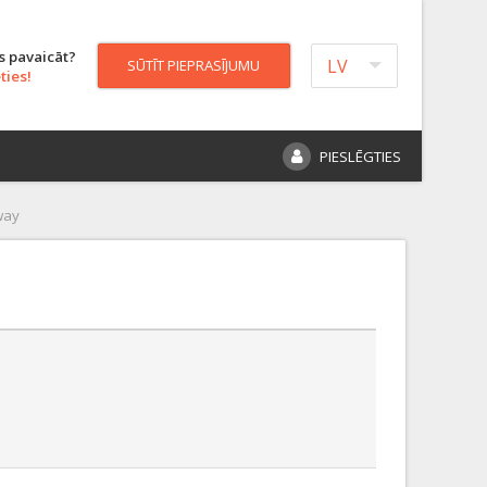
s pavaicāt?
LV
SŪTĪT PIEPRASĪJUMU
ties!
PIESLĒGTIES
way