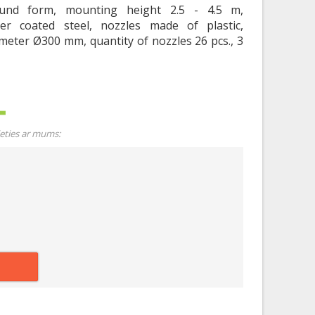
round form, mounting height 2.5 - 4.5 m,
r coated steel, nozzles made of plastic,
meter Ø300 mm, quantity of nozzles 26 pcs., 3
ieties ar mums: