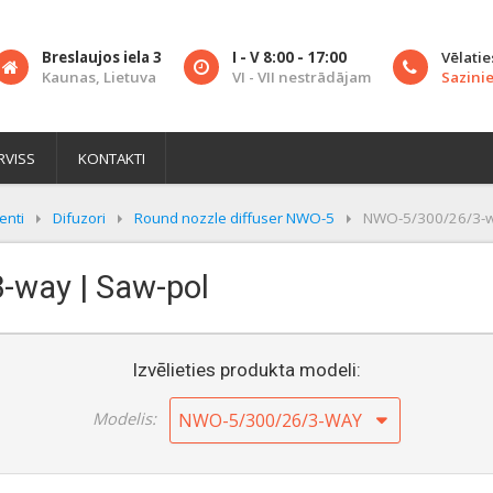
Breslaujos iela 3
I - V 8:00 - 17:00
Vēlatie
Kaunas, Lietuva
VI - VII nestrādājam
Sazinie
RVISS
KONTAKTI
enti
Difuzori
Round nozzle diffuser NWO-5
NWO-5/300/26/3-
-way | Saw-pol
Izvēlieties produkta modeli:
Modelis:
NWO-5/300/26/3-WAY