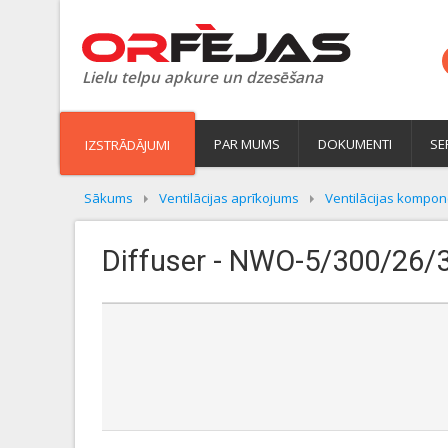
Lielu telpu apkure un dzesēšana
PAR MUMS
DOKUMENTI
SE
IZSTRĀDĀJUMI
Sākums
Ventilācijas aprīkojums
Ventilācijas kompon
Diffuser - NWO-5/300/26/3