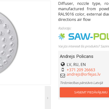
Diffuser, nozzle type, 
manufactured from powde
RAL9016 color, external dia
directions air flow
Ražotājs:
Vai jūs interesē šis produkts? Sazin
Andrejs Policans
LV, RU, EN
+371 209 26663
Tirdzniecības pārstāvis Latvijā
SAŅEMT PIEDĀVĀJUMU