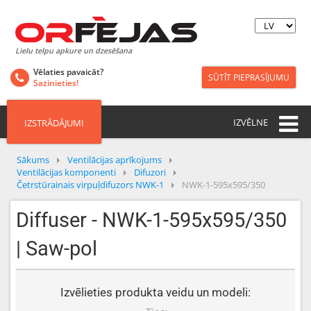
Lielu telpu apkure un dzesēšana
Vēlaties pavaicāt?
SŪTĪT PIEPRASĪJUMU
Sazinieties!
IZVĒLNE
IZSTRĀDĀJUMI
Sākums
Ventilācijas aprīkojums
Ventilācijas komponenti
Difuzori
Četrstūrainais virpuļdifuzors NWK-1
NWK-1-595x595/350
Diffuser - NWK-1-595x595/350
| Saw-pol
Izvēlieties produkta veidu un modeli: