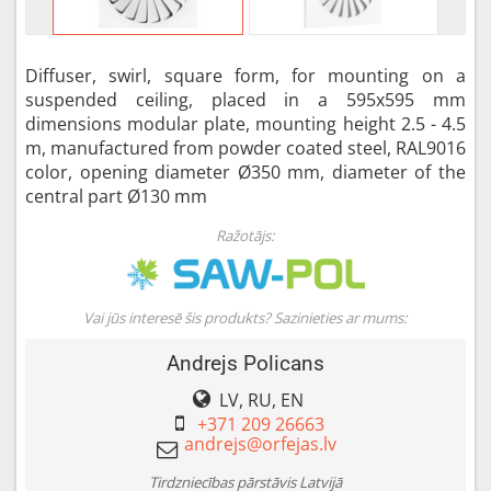
Diffuser, swirl, square form, for mounting on a
suspended ceiling, placed in a 595x595 mm
dimensions modular plate, mounting height 2.5 - 4.5
m, manufactured from powder coated steel, RAL9016
color, opening diameter Ø350 mm, diameter of the
central part Ø130 mm
Ražotājs:
Vai jūs interesē šis produkts? Sazinieties ar mums:
Andrejs Policans
LV, RU, EN
+371 209 26663
Tirdzniecības pārstāvis Latvijā