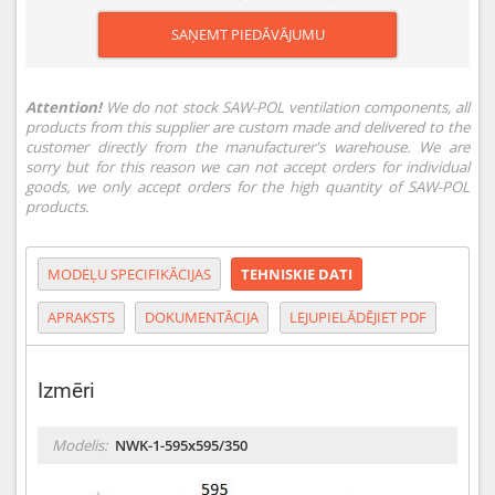
SAŅEMT PIEDĀVĀJUMU
Attention!
We do not stock SAW-POL ventilation components, all
products from this supplier are custom made and delivered to the
customer directly from the manufacturer's warehouse. We are
sorry but for this reason we can not accept orders for individual
goods, we only accept orders for the high quantity of SAW-POL
products.
MODEĻU SPECIFIKĀCIJAS
TEHNISKIE DATI
APRAKSTS
DOKUMENTĀCIJA
LEJUPIELĀDĒJIET PDF
Izmēri
Modelis:
NWK-1-595x595/350