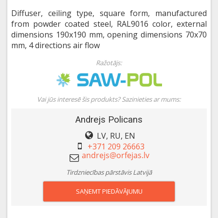
Diffuser, ceiling type, square form, manufactured
from powder coated steel, RAL9016 color, external
dimensions 190x190 mm, opening dimensions 70x70
mm, 4 directions air flow
Ražotājs:
Vai jūs interesē šis produkts? Sazinieties ar mums:
Andrejs Policans
LV, RU, EN
+371 209 26663
Tirdzniecības pārstāvis Latvijā
SAŅEMT PIEDĀVĀJUMU