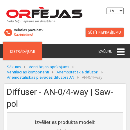
Lielu telpu apkure un dzesēšana
Vēlaties pavaicāt?
SŪTĪT PIEPRASĪJUMU
Sazinieties!
IZVĒLNE
IZSTRĀDĀJUMI
Sākums
Ventilācijas aprīkojums
Ventilācijas komponenti
Anemostatiskie difuzori
Anemostatiskās pievades difuzors AN
AN-0/4-way
Diffuser - AN-0/4-way | Saw-
pol
Izvēlieties produkta modeli: