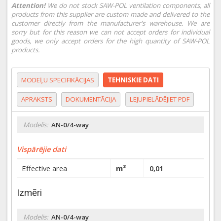
Attention!
We do not stock SAW-POL ventilation components, all
products from this supplier are custom made and delivered to the
customer directly from the manufacturer's warehouse. We are
sorry but for this reason we can not accept orders for individual
goods, we only accept orders for the high quantity of SAW-POL
products.
MODEĻU SPECIFIKĀCIJAS
TEHNISKIE DATI
APRAKSTS
DOKUMENTĀCIJA
LEJUPIELĀDĒJIET PDF
Modelis:
AN-0/4-way
Vispārējie dati
Effective area
m²
0,01
Izmēri
Modelis:
AN-0/4-way