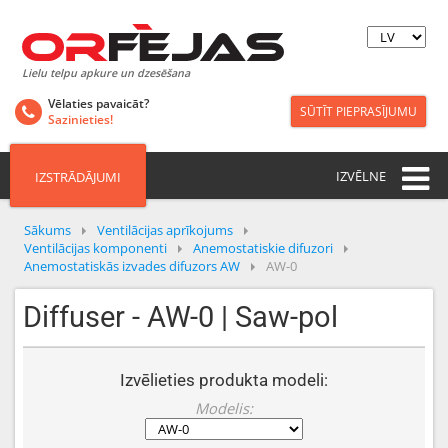
Lielu telpu apkure un dzesēšana
Vēlaties pavaicāt?
SŪTĪT PIEPRASĪJUMU
Sazinieties!
IZVĒLNE
IZSTRĀDĀJUMI
Sākums
Ventilācijas aprīkojums
Ventilācijas komponenti
Anemostatiskie difuzori
Anemostatiskās izvades difuzors AW
AW-0
Diffuser - AW-0 | Saw-pol
Izvēlieties produkta modeli:
Modelis: