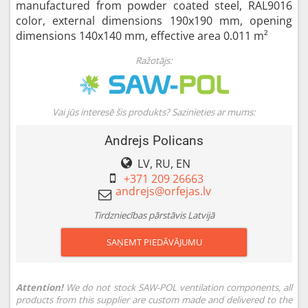
manufactured from powder coated steel, RAL9016
color, external dimensions 190x190 mm, opening
dimensions 140x140 mm, effective area 0.011 m²
Ražotājs:
Vai jūs interesē šis produkts? Sazinieties ar mums:
Andrejs Policans
LV, RU, EN
+371 209 26663
Tirdzniecības pārstāvis Latvijā
SAŅEMT PIEDĀVĀJUMU
Attention!
We do not stock SAW-POL ventilation components, all
products from this supplier are custom made and delivered to the