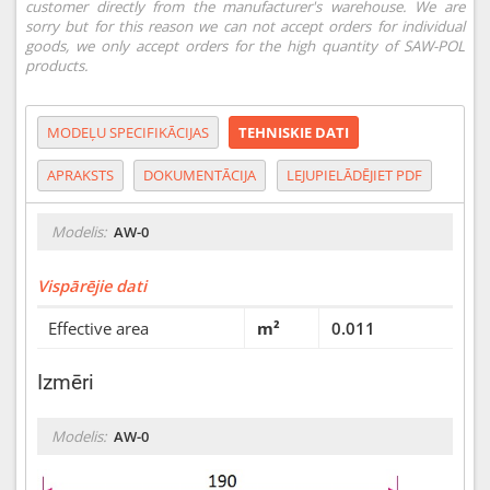
customer directly from the manufacturer's warehouse. We are
sorry but for this reason we can not accept orders for individual
goods, we only accept orders for the high quantity of SAW-POL
products.
MODEĻU SPECIFIKĀCIJAS
TEHNISKIE DATI
APRAKSTS
DOKUMENTĀCIJA
LEJUPIELĀDĒJIET PDF
Modelis:
AW-0
Vispārējie dati
Effective area
m²
0.011
Izmēri
Modelis:
AW-0