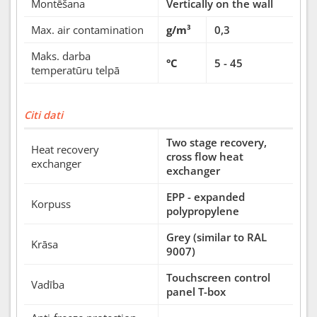
Montēšana
Vertically on the wall
Max. air contamination
g/m³
0,3
Maks. darba
°C
5 - 45
temperatūru telpā
Citi dati
Two stage recovery,
Heat recovery
cross flow heat
exchanger
exchanger
EPP - expanded
Korpuss
polypropylene
Grey (similar to RAL
Krāsa
9007)
Touchscreen control
Vadība
panel T-box