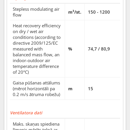
Stepless modulating air
m³/st.
150 - 1200
flow
Heat recovery efficiency
on dry / wet air
conditions (according to
directive 2009/125/EC
measured with
%
74,7 / 80,9
balanced mass flow, an
indoor-outdoor air
temperature difference
of 20°C)
Gaisa pūšanas attālums
(mērot horizontāli pa
m
15
0.2 m/s ātruma robežu)
Ventilatora dati
Maks. skaņas spiediena
līmenis mērīts telpā ar