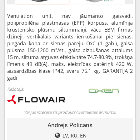
Ventilation unit, nav jāizmanto gaisvadi,
polipropilēna plastmasas (EPP) korpuss, alumīnija
krustenisko plūsmu siltummaiņi, vācu EBM firmas
dzinēji, vertikālais variants ierīkošanai pie sienas,
piegādā kopā ar sienas pāreju OxC (1 gab.), gaisa
plūsma 150-1200 m³/st., gaisa aizpūšanas attālums
15 m, siltuma atguves efektivitāte 74.7-80.9%, trokšņa
līmenis 49 dB(A), maks. elektrības patēriņš 420 W,
aizsardzības klase IP42, svars 75.1 kg, GARANTIJA 2
gadi
Ražotājs:
Vai jūs interesē šis produkts? Sazinieties ar mums:
Andrejs Policans
LV, RU, EN