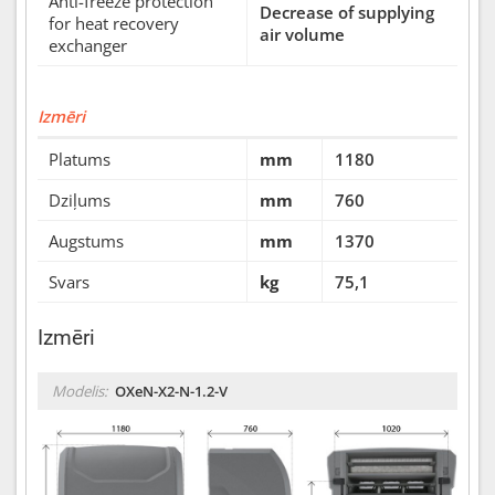
Anti-freeze protection
Decrease of supplying
for heat recovery
air volume
exchanger
Izmēri
Platums
mm
1180
Dziļums
mm
760
Augstums
mm
1370
Svars
kg
75,1
Izmēri
Modelis:
OXeN-X2-N-1.2-V