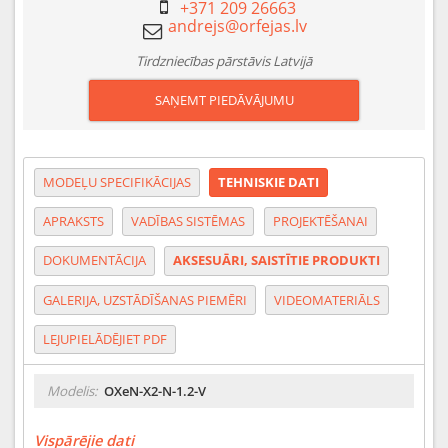
+371 209 26663
Tirdzniecības pārstāvis Latvijā
SAŅEMT PIEDĀVĀJUMU
MODEĻU SPECIFIKĀCIJAS
TEHNISKIE DATI
APRAKSTS
VADĪBAS SISTĒMAS
PROJEKTĒŠANAI
DOKUMENTĀCIJA
AKSESUĀRI, SAISTĪTIE PRODUKTI
GALERIJA, UZSTĀDĪŠANAS PIEMĒRI
VIDEOMATERIĀLS
LEJUPIELĀDĒJIET PDF
Modelis:
OXeN-X2-N-1.2-V
Vispārējie dati