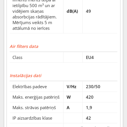
ietilpību 500 m³ un ar
vidējiem skaņas
dB(A)
49
absorbcijas rādītājiem.
Mērījums veikts 5 m
attālumā no ierīces
Air filters data
Class
EU4
Instalācijas dati
Elektrības padeve
V/Hz
230/50
Maks. enerģijas patēriņš
W
420
Maks. strāvas patēriņš
A
1,9
IP aizsardzības klase
42