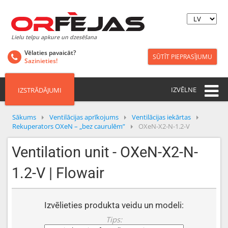
Lielu telpu apkure un dzesēšana
Vēlaties pavaicāt?
SŪTĪT PIEPRASĪJUMU
Sazinieties!
IZVĒLNE
IZSTRĀDĀJUMI
Sākums
Ventilācijas aprīkojums
Ventilācijas iekārtas
Rekuperators OXeN – „bez caurulēm”
OXeN-X2-N-1.2-V
Ventilation unit - OXeN-X2-N-
1.2-V | Flowair
Izvēlieties produkta veidu un modeli:
Tips: