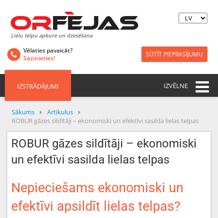
Lielu telpu apkure un dzesēšana
Vēlaties pavaicāt?
SŪTĪT PIEPRASĪJUMU
Sazinieties!
IZVĒLNE
IZSTRĀDĀJUMI
Sākums
Artikulus
ROBUR gāzes sildītāji – ekonomiski un efektīvi sasilda lielas telpas
ROBUR gāzes sildītāji – ekonomiski
un efektīvi sasilda lielas telpas
Nepieciešams ekonomiski un
efektīvi apsildīt lielas telpas?