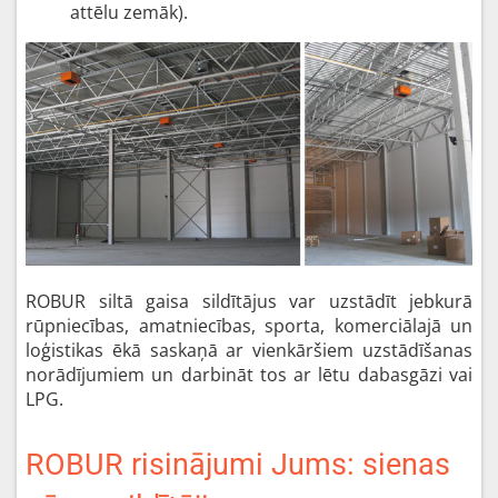
attēlu zemāk).
ROBUR siltā gaisa sildītājus var uzstādīt jebkurā
rūpniecības, amatniecības, sporta, komerciālajā un
loģistikas ēkā saskaņā ar vienkāršiem uzstādīšanas
norādījumiem un darbināt tos ar lētu dabasgāzi vai
LPG.
ROBUR risinājumi Jums: sienas