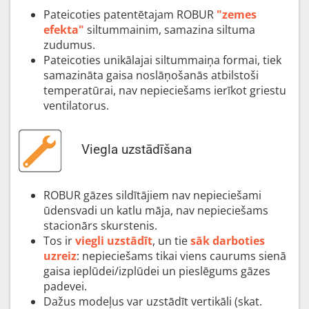
Pateicoties patentētajam ROBUR
"zemes
efekta"
siltummainim, samazina siltuma
zudumus.
Pateicoties unikālajai siltummaiņa formai, tiek
samazināta gaisa noslāņošanās atbilstoši
temperatūrai, nav nepieciešams ierīkot griestu
ventilatorus.
Viegla uzstādīšana
ROBUR gāzes sildītājiem nav nepieciešami
ūdensvadi un katlu māja, nav nepieciešams
stacionārs skurstenis.
Tos ir
viegli uzstādīt
, un tie
sāk darboties
uzreiz
: nepieciešams tikai viens caurums sienā
gaisa ieplūdei/izplūdei un pieslēgums gāzes
padevei.
Dažus modeļus var uzstādīt vertikāli (skat.