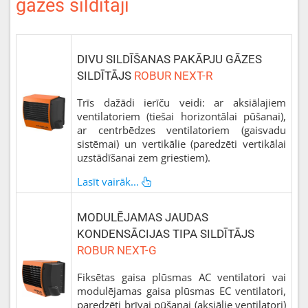
gāzes sildītāji
DIVU SILDĪŠANAS PAKĀPJU GĀZES
SILDĪTĀJS
ROBUR NEXT-R
Trīs dažādi ierīču veidi: ar aksiālajiem
ventilatoriem (tiešai horizontālai pūšanai),
ar centrbēdzes ventilatoriem (gaisvadu
sistēmai) un vertikālie (paredzēti vertikālai
uzstādīšanai zem griestiem).
Lasīt vairāk...
MODULĒJAMAS JAUDAS
KONDENSĀCIJAS TIPA SILDĪTĀJS
ROBUR NEXT-G
Fiksētas gaisa plūsmas AC ventilatori vai
modulējamas gaisa plūsmas EC ventilatori,
paredzēti brīvai pūšanai (aksiālie ventilatori)