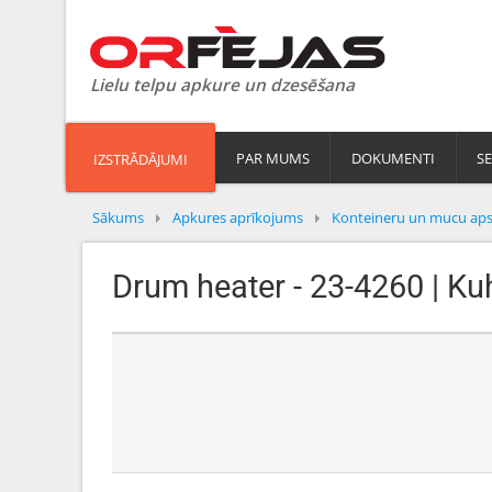
Lielu telpu apkure un dzesēšana
PAR MUMS
DOKUMENTI
SE
IZSTRĀDĀJUMI
Sākums
Apkures aprīkojums
Konteineru un mucu aps
Drum heater - 23-4260 | K