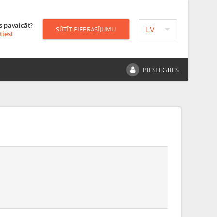
s pavaicāt?
LV
SŪTĪT PIEPRASĪJUMU
ties!
PIESLĒGTIES