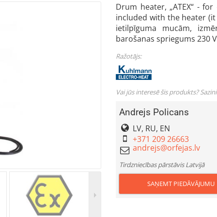
Drum heater, „ATEX“ - for 
included with the heater (i
ietilpīguma mucām, izmē
barošanas spriegums 230 V
Ražotājs:
Vai jūs interesē šis produkts? Sazin
Andrejs Policans
LV, RU, EN
+371 209 26663
Tirdzniecības pārstāvis Latvijā
SAŅEMT PIEDĀVĀJUMU