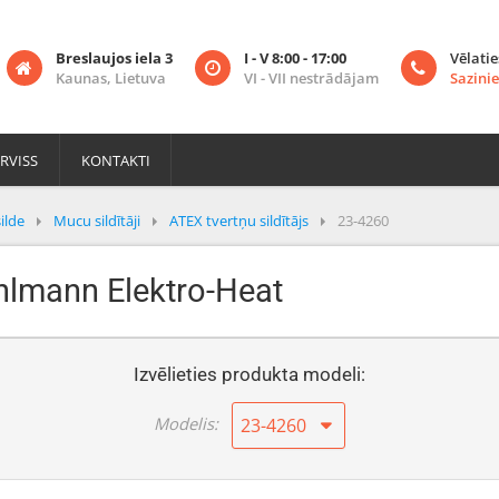
Breslaujos iela 3
I - V 8:00 - 17:00
Vēlatie
Kaunas, Lietuva
VI - VII nestrādājam
Sazinie
RVISS
KONTAKTI
ilde
Mucu sildītāji
ATEX tvertņu sildītājs
23-4260
uhlmann Elektro-Heat
Izvēlieties produkta modeli:
Modelis:
23-4260