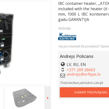
IBC container heater, „ATEX“
included with the heater (it
mm, 1000 L IBC konteineri
gadu GARANTIJA
Ražotājs:
Vai jūs interesē šis produkts? Sazin
Andrejs Policans
LV, RU, EN
+371 209 26663
Tirdzniecības pārstāvis Latvijā
SAŅEMT PIEDĀVĀJUMU