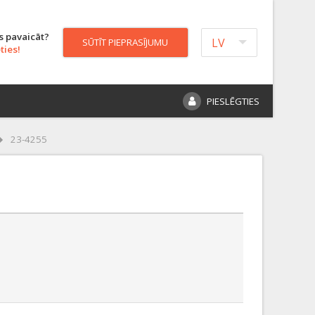
s pavaicāt?
LV
SŪTĪT PIEPRASĪJUMU
ties!
PIESLĒGTIES
23-4255