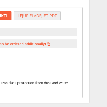
UKTI
LEJUPIELĀDĒJIET PDF
can be ordered additionally)
 IP64 class protection from dust and water