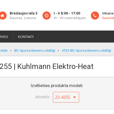
Breslaujos iela 3
I - V 8:00 - 17:00
Vēlatie
Kaunas, Lietuva
VI - VII nestrādājam
Sazinie
RVISS
KONTAKTI
silde
IBC tipa konteineru sildītāji
ATEX IBC tipa konteineru sildītāji
4255 | Kuhlmann Elektro-Heat
Izvēlieties produkta modeli:
Modelis:
23-4255