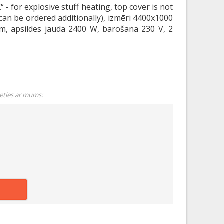
 - for explosive stuff heating, top cover is not
 can be ordered additionally), izmēri 4400x1000
m, apsildes jauda 2400 W, barošana 230 V, 2
ieties ar mums: