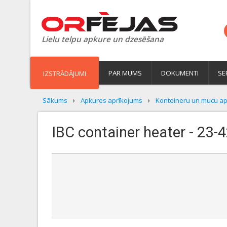
Lielu telpu apkure un dzesēšana
PAR MUMS
DOKUMENTI
SE
IZSTRĀDĀJUMI
Sākums
Apkures aprīkojums
Konteineru un mucu ap
IBC container heater - 23-