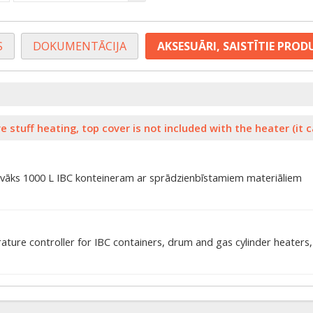
S
DOKUMENTĀCIJA
AKSESUĀRI, SAISTĪTIE PROD
e stuff heating, top cover is not included with the heater (it 
 vāks 1000 L IBC konteineram ar sprādzienbīstamiem materiāliem
ture controller for IBC containers, drum and gas cylinder heaters,