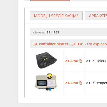
MODEĻU SPECIFIKĀCIJAS
APRAKST
Modelis:
23-4255
IBC container heater - „ATEX“ - for explosiv
23-4256
ATEX Izolēts
23-4258
ATEX tempera