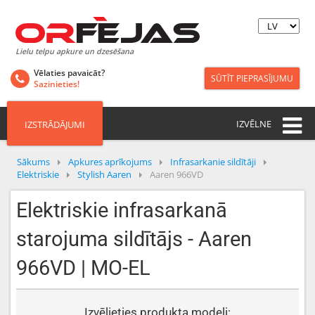
Lielu telpu apkure un dzesēšana
Vēlaties pavaicāt?
SŪTĪT PIEPRASĪJUMU
Sazinieties!
IZVĒLNE
IZSTRĀDĀJUMI
Sākums
Apkures aprīkojums
Infrasarkanie sildītāji
Elektriskie
Stylish Aaren
Aaren 966VD
Elektriskie infrasarkanā
starojuma sildītājs - Aaren
966VD | MO-EL
Izvēlieties produkta modeli: