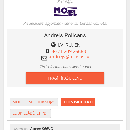
Ražotājs:
Pie lielākiem apjomiem, cena var tikt samazināta:
Andrejs Policans
LV, RU, EN
+371 209 26663
Tirdzniecības pārstāvis Latvijā
PRASĪT ĪPAŠU CENU
MODEĻU SPECIFIKĀCIJAS
TEHNISKIE DATI
LEJUPIELĀDĒJIET PDF
Modelis:
Aaren 966VD