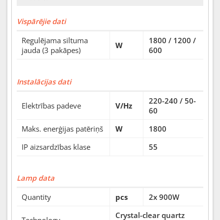
Vispārējie dati
Regulējama siltuma
1800 / 1200 /
W
jauda (3 pakāpes)
600
Instalācijas dati
220-240 / 50-
Elektrības padeve
V/Hz
60
Maks. enerģijas patēriņš
W
1800
IP aizsardzības klase
55
Lamp data
Quantity
pcs
2x 900W
Crystal-clear quartz