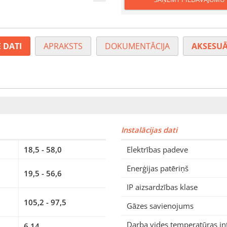
 DATI
APRAKSTS
DOKUMENTĀCIJA
AKSESUĀ
Instalācijas dati
18,5 - 58,0
Elektrības padeve
Enerģijas patēriņš
19,5 - 56,6
IP aizsardzības klase
105,2 - 97,5
Gāzes savienojums
Darba vides temperatūras in
6,14