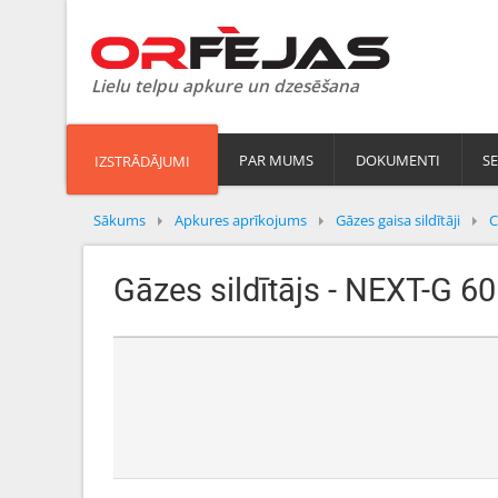
Lielu telpu apkure un dzesēšana
PAR MUMS
DOKUMENTI
SE
IZSTRĀDĀJUMI
Sākums
Apkures aprīkojums
Gāzes gaisa sildītāji
C
Gāzes sildītājs - NEXT-G 60