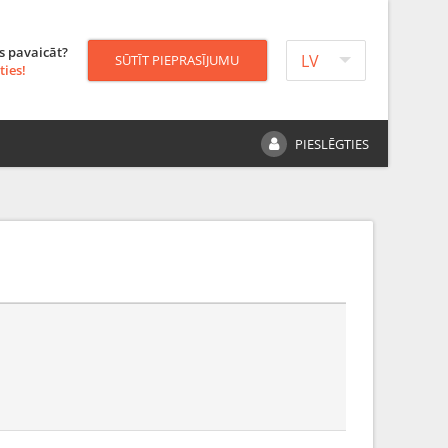
s pavaicāt?
LV
SŪTĪT PIEPRASĪJUMU
ties!
PIESLĒGTIES