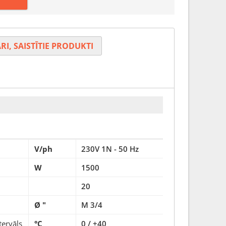
RI, SAISTĪTIE PRODUKTI
V/ph
230V 1N - 50 Hz
W
1500
20
Ø "
M 3/4
tervāls
°C
0 / +40