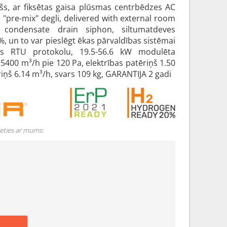
ošs, ar fiksētas gaisa plūsmas centrbēdzes AC
, "pre-mix" degli, delivered with external room
condensate drain siphon, siltumatdeves
, un to var pieslēgt ēkas pārvaldības sistēmai
us RTU protokolu, 19.5-56.6 kW modulēta
5400 m³/h pie 120 Pa, elektrības patēriņš 1.50
iņš 6.14 m³/h, svars 109 kg, GARANTIJA 2 gadi
ieties ar mums: