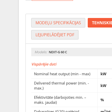
MODEĻU SPECIFIKĀCIJAS
TEHNISKIE
LEJUPIELĀDĒJIET PDF
Modelis:
NEXT-G 60 C
Vispārējie dati
Nominal heat output (min - max)
kW
Delivered thermal power (min. -
kW
max.)
Efektivitāte (darbojoties min. –
%
maks. jaudai)
Dabasgāzes (G20) patēriņš
m³/st.