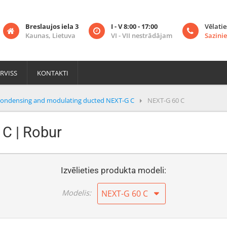
Breslaujos iela 3
I - V 8:00 - 17:00
Vēlatie
Kaunas, Lietuva
VI - VII nestrādājam
Sazinie
RVISS
KONTAKTI
ondensing and modulating ducted NEXT-G C
NEXT-G 60 C
 C | Robur
Izvēlieties produkta modeli:
Modelis:
NEXT-G 60 C