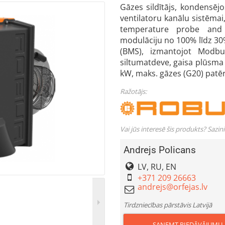
Gāzes sildītājs, kondensēj
ventilatoru kanālu sistēmai
temperature probe and 
modulāciju no 100% līdz 30%
(BMS), izmantojot Modb
siltumatdeve, gaisa plūsma 
kW, maks. gāzes (G20) patēr
Ražotājs:
Vai jūs interesē šis produkts? Sazin
Andrejs Policans
LV, RU, EN
+371 209 26663
Tirdzniecības pārstāvis Latvijā
SAŅEMT PIEDĀVĀJUMU