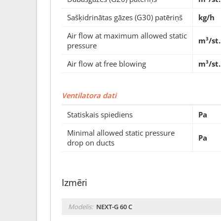
Sašķidrinātas gāzes (G30) patēriņš
kg/h
Air flow at maximum allowed static
m³/st.
pressure
Air flow at free blowing
m³/st.
Ventilatora dati
Statiskais spiediens
Pa
Minimal allowed static pressure
Pa
drop on ducts
Izmēri
Modelis:
NEXT-G 60 C