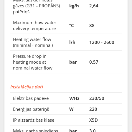
gāzes (G31 - PROPĀNS)
kg/h
2,64
patēriņš
Maximum how water
°C
88
delivery temperature
Heating water flow
l/h
1200 - 2600
(minimal - nominal)
Pressure drop in
heating mode at
bar
0,57
nominal water flow
Instalācijas dati
Elektrības padeve
V/Hz
230/50
Enerģijas patēriņš
W
220
IP aizsardzības klase
X5D
Maks. darba spiediens
bar
3,0