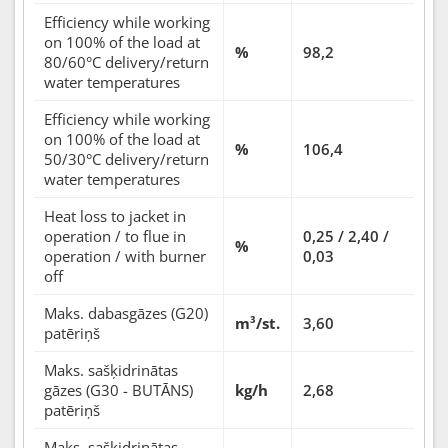
Efficiency while working
on 100% of the load at
%
98,2
80/60°C delivery/return
water temperatures
Efficiency while working
on 100% of the load at
%
106,4
50/30°C delivery/return
water temperatures
Heat loss to jacket in
operation / to flue in
0,25 / 2,40 /
%
operation / with burner
0,03
off
Maks. dabasgāzes (G20)
m³/st.
3,60
patēriņš
Maks. sašķidrinātas
gāzes (G30 - BUTĀNS)
kg/h
2,68
patēriņš
Maks. sašķidrinātas