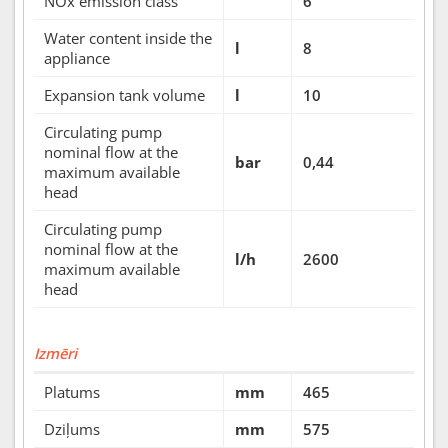
NOx emission class
6
Water content inside the
l
8
appliance
Expansion tank volume
l
10
Circulating pump
nominal flow at the
bar
0,44
maximum available
head
Circulating pump
nominal flow at the
l/h
2600
maximum available
head
Izmēri
Platums
mm
465
Dziļums
mm
575