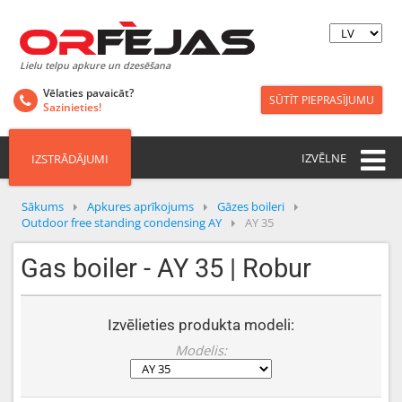
Lielu telpu apkure un dzesēšana
Vēlaties pavaicāt?
SŪTĪT PIEPRASĪJUMU
Sazinieties!
IZVĒLNE
IZSTRĀDĀJUMI
Sākums
Apkures aprīkojums
Gāzes boileri
Outdoor free standing condensing AY
AY 35
Gas boiler - AY 35 | Robur
Izvēlieties produkta modeli:
Modelis: