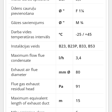
Ūdens cauruļu
Ø "
F 1¼
pievienošana
Gāzes savienojums
Ø "
M ¾
Darba vides
°C
-25 / +45
temperatūras intervāls
Instalācijas veids
B23, B23P, B33, B53
Maximum flow flue
l/h
3,4
condensate
Exhaust air flue
mm Ø
80
diameter
Flue gas exhaust
Pa
91
residual head
Maximum equivalent
m
15
length of exhaust duct