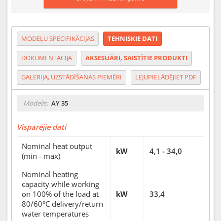
MODEĻU SPECIFIKĀCIJAS
TEHNISKIE DATI
DOKUMENTĀCIJA
AKSESUĀRI, SAISTĪTIE PRODUKTI
GALERIJA, UZSTĀDĪŠANAS PIEMĒRI
LEJUPIELĀDĒJIET PDF
Modelis:
AY 35
Vispārējie dati
Nominal heat output
kW
4,1 - 34,0
(min - max)
Nominal heating
capacity while working
on 100% of the load at
kW
33,4
80/60°C delivery/return
water temperatures