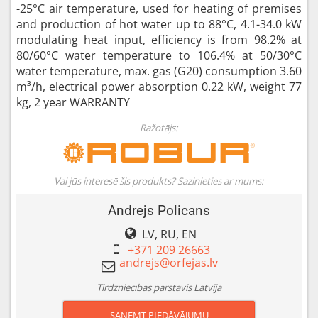
-25°C air temperature, used for heating of premises
and production of hot water up to 88°C, 4.1-34.0 kW
modulating heat input, efficiency is from 98.2% at
80/60°C water temperature to 106.4% at 50/30°C
water temperature, max. gas (G20) consumption 3.60
m³/h, electrical power absorption 0.22 kW, weight 77
kg, 2 year WARRANTY
Ražotājs:
Vai jūs interesē šis produkts? Sazinieties ar mums:
Andrejs Policans
LV, RU, EN
+371 209 26663
Tirdzniecības pārstāvis Latvijā
SAŅEMT PIEDĀVĀJUMU