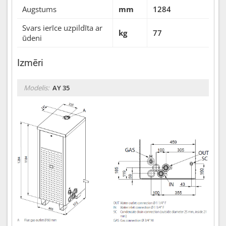
Augstums
mm
1284
Svars ierīce uzpildīta ar
kg
77
ūdeni
Izmēri
Modelis:
AY 35