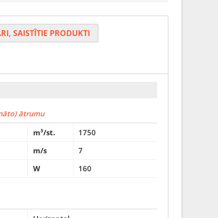
RI, SAISTĪTIE PRODUKTI
ināto) ātrumu
m³/st.
1750
m/s
7
W
160