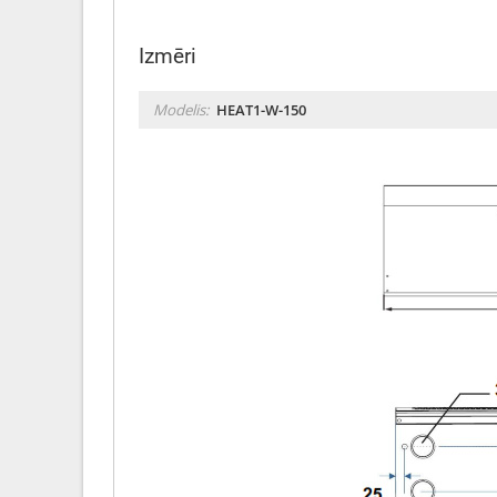
Izmēri
Modelis:
HEAT1-W-150