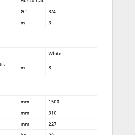
Horizontal
Ø "
3/4
s
m
3
White
lts
m
8
mm
1500
mm
310
mm
227
kg
28