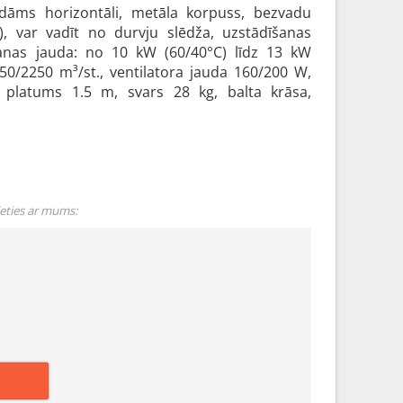
ādāms horizontāli, metāla korpuss, bezvadu
m), var vadīt no durvju slēdža, uzstādīšanas
šanas jauda: no 10 kW (60/40°C) līdz 13 kW
50/2250 m³/st., ventilatora jauda 160/200 W,
, platums 1.5 m, svars 28 kg, balta krāsa,
ieties ar mums: