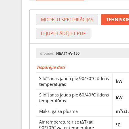
MODEĻU SPECIFIKĀCIJAS
TEHNISKIE
LEJUPIELĀDĒJIET PDF
Modelis:
HEAT1-W-150
Vispārējie dati
Sildīšanas jauda pie 90/70°C ūdens
kW
temperatūras
Sildīšanas jauda pie 60/40°C ūdens
kW
temperatūras
Maks. gaisa plūsma
m³/st.
Air temperature rise (ΔT) at
°C
90/70°C water temperature