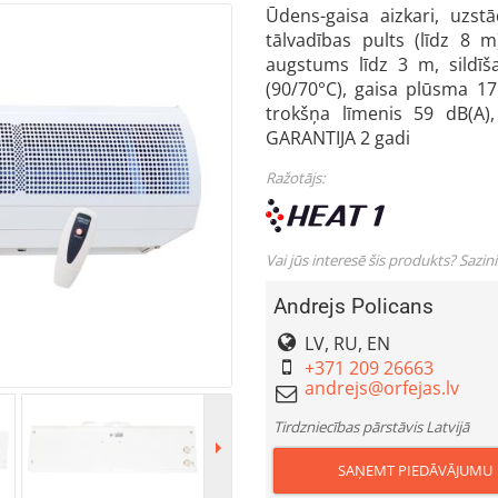
Ūdens-gaisa aizkari, uzst
tālvadības pults (līdz 8 
augstums līdz 3 m, sildī
(90/70°C), gaisa plūsma 17
trokšņa līmenis 59 dB(A)
GARANTIJA 2 gadi
Ražotājs:
Vai jūs interesē šis produkts? Sazin
Andrejs Policans
LV, RU, EN
+371 209 26663
Tirdzniecības pārstāvis Latvijā
SAŅEMT PIEDĀVĀJUMU