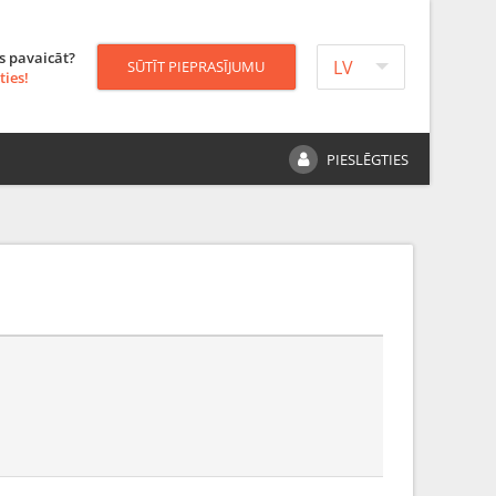
s pavaicāt?
LV
SŪTĪT PIEPRASĪJUMU
ties!
PIESLĒGTIES