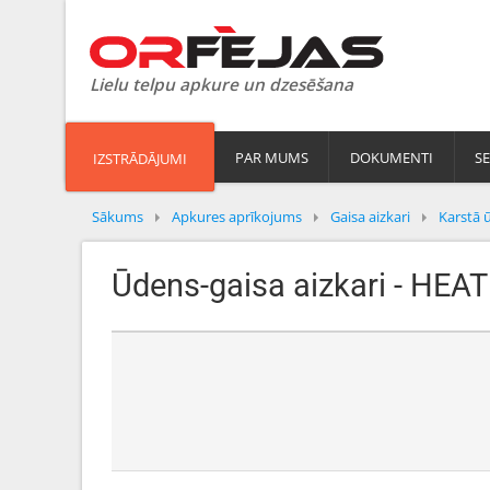
Lielu telpu apkure un dzesēšana
PAR MUMS
DOKUMENTI
SE
IZSTRĀDĀJUMI
Sākums
Apkures aprīkojums
Gaisa aizkari
Karstā 
Ūdens-gaisa aizkari - HEA