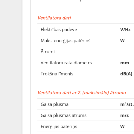
Ventilatora dati
Elektrības padeve
V/Hz
Maks. enerģijas patēriņš
W
Ātrumi
Ventilatora rata diametrs
mm
Trokšņa līmenis
dB(A)
Ventilatora dati ar 2. (maksimālo) ātrumu
Gaisa plūsma
m³/st.
Gaisa plūsmas ātrums
m/s
Enerģijas patēriņš
W