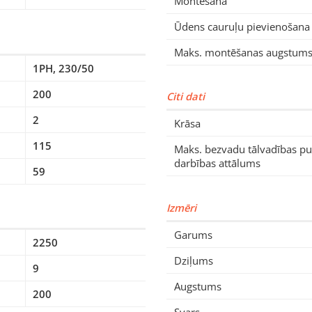
Montēšana
Ūdens cauruļu pievienošana
Maks. montēšanas augstum
1PH, 230/50
200
Citi dati
2
Krāsa
115
Maks. bezvadu tālvadības pu
darbības attālums
59
Izmēri
Garums
2250
Dziļums
9
Augstums
200
Svars