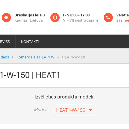
Breslaujos iela 3
I - V 8:00 - 17:00
Vēlatie
Kaunas, Lietuva
VI - VII nestrādājam
Sazinie
RVISS
KONTAKTI
ūdens
Komerciālais HEAT1 W
HEAT1-W-150
T1-W-150 | HEAT1
Izvēlieties produkta modeli:
Modelis:
HEAT1-W-150