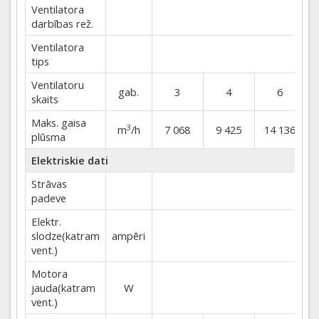
Ventilatora
darbības rež.
Ventilatora
tips
Ventilatoru
gab.
3
4
6
skaits
Maks. gaisa
3
m
/h
7 068
9 425
14 136
plūsma
Elektriskie dati
Strāvas
padeve
Elektr.
slodze(katram
ampēri
vent.)
Motora
jauda(katram
W
vent.)