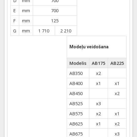
D
mm
700
E
mm
700
F
mm
125
G
mm
1 710
2 210
Modeļu veidošana
Modelis
AB175
AB225
AB350
x2
AB400
x1
x1
AB450
x2
AB525
x3
AB575
x2
x1
AB625
x1
x2
AB675
x3