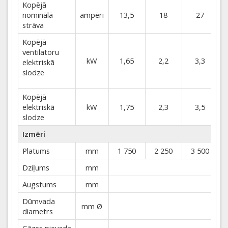
Kopējā
nominālā
ampēri
13,5
18
27
strāva
Kopējā
ventilatoru
kW
1,65
2,2
3,3
elektriskā
slodze
Kopējā
elektriskā
kW
1,75
2,3
3,5
slodze
Izmēri
Platums
mm
1 750
2 250
3 500
Dziļums
mm
Augstums
mm
Dūmvada
mm Ø
diametrs