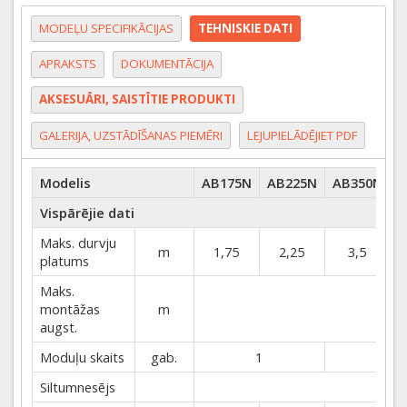
MODEĻU SPECIFIKĀCIJAS
TEHNISKIE DATI
APRAKSTS
DOKUMENTĀCIJA
AKSESUĀRI, SAISTĪTIE PRODUKTI
GALERIJA, UZSTĀDĪŠANAS PIEMĒRI
LEJUPIELĀDĒJIET PDF
Modelis
AB175N
AB225N
AB350N
A
Vispārējie dati
Maks. durvju
m
1,75
2,25
3,5
platums
Maks.
montāžas
m
augst.
Moduļu skaits
gab.
1
Siltumnesējs