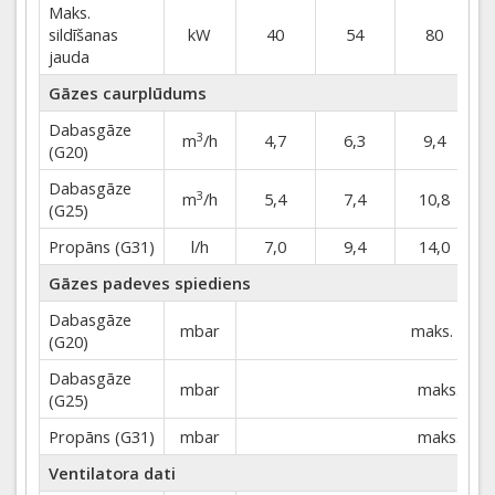
Maks.
sildīšanas
kW
40
54
80
jauda
Gāzes caurplūdums
Dabasgāze
3
m
/h
4,7
6,3
9,4
(G20)
Dabasgāze
3
m
/h
5,4
7,4
10,8
(G25)
Propāns (G31)
l/h
7,0
9,4
14,0
Gāzes padeves spiediens
Dabasgāze
mbar
maks. 25 m
(G20)
Dabasgāze
mbar
maks. 30 
(G25)
Propāns (G31)
mbar
maks. 45 
Ventilatora dati