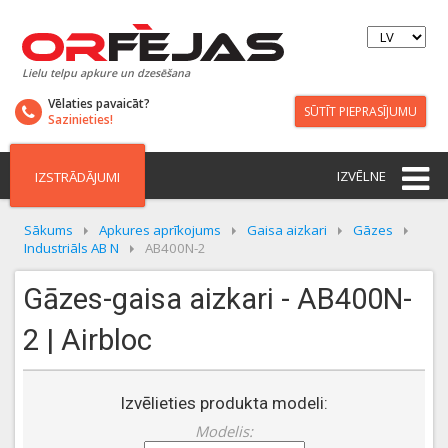
Lielu telpu apkure un dzesēšana
Vēlaties pavaicāt?
SŪTĪT PIEPRASĪJUMU
Sazinieties!
IZVĒLNE
IZSTRĀDĀJUMI
Sākums
Apkures aprīkojums
Gaisa aizkari
Gāzes
Industriāls AB N
AB400N-2
Gāzes-gaisa aizkari - AB400N-
2 | Airbloc
Izvēlieties produkta modeli:
Modelis: