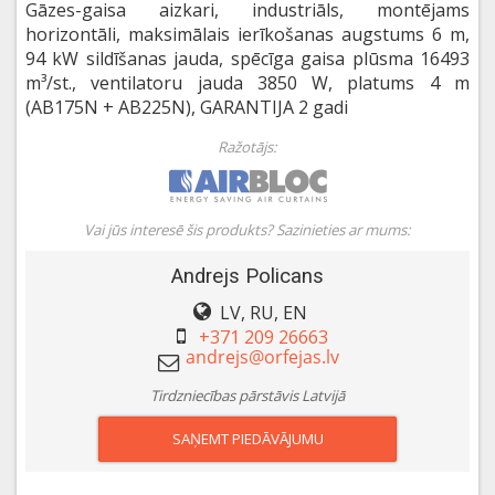
Gāzes-gaisa aizkari, industriāls, montējams
horizontāli, maksimālais ierīkošanas augstums 6 m,
94 kW sildīšanas jauda, spēcīga gaisa plūsma 16493
m³/st., ventilatoru jauda 3850 W, platums 4 m
(AB175N + AB225N), GARANTIJA 2 gadi
Ražotājs:
Vai jūs interesē šis produkts? Sazinieties ar mums:
Andrejs Policans
LV, RU, EN
+371 209 26663
Tirdzniecības pārstāvis Latvijā
SAŅEMT PIEDĀVĀJUMU