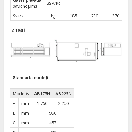
Gāzes pievada
BSP/Rc
savienojums
Svars
kg
185
230
370
Izmēri
Standarta modeļi
Modelis
AB175N
AB225N
A
mm
1 750
2 250
B
mm
950
C
mm
457