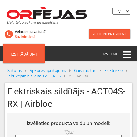
Lielu telpu apkure un dzesēšana
Vēlaties pavaicāt?
SŪTĪT PIEPRASĪJUMU
Sazinieties!
IZVĒLNE
IZSTRĀDĀJUMI
Sākums
Apkures aprīkojums
Gaisa aizkari
Elektriskie
Iebūvējamie sildītājs ACT R / S
ACT04S-RX
Elektriskais sildītājs - ACT04S-
RX | Airbloc
Izvēlieties produkta veidu un modeli:
Tips: