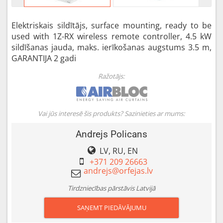
Elektriskais sildītājs, surface mounting, ready to be
used with 1Z-RX wireless remote controller, 4.5 kW
sildīšanas jauda, maks. ierīkošanas augstums 3.5 m,
GARANTIJA 2 gadi
Ražotājs:
Vai jūs interesē šis produkts? Sazinieties ar mums:
Andrejs Policans
LV, RU, EN
+371 209 26663
Tirdzniecības pārstāvis Latvijā
SAŅEMT PIEDĀVĀJUMU