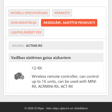
MODEĻU SPECIFIKĀCIJAS
APRAKSTS
DOKUMENTĀCIJA
AKSESUĀRI, SAISTĪTIE PRODUKTI
LEJUPIELĀDĒJIET PDF
Modelis:
ACT04S-RX
Vadības sistēmas gaisa aizkariem
1Z-RX
Wireless remote controller, can control
up to 16 units, can be used with MINI-
RX, ACRMINI-RX, ACT-RX
© 2026 Orfėjas - lielu telpu apkure un dzesēšana