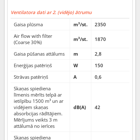
Ventilatora dati ar 2. (vidējo) ātrumu
Gaisa plūsma
m³/st.
2350
Air flow with filter
m³/st.
1870
(Coarse 30%)
Gaisa pūšanas attālums
m
2,8
Enerģijas patēriņš
W
150
Strāvas patēriņš
A
0,6
Skaņas spiediena
līmenis mērīts telpā ar
ietilpību 1500 m³ un ar
vidējiem skaņas
dB(A)
42
absorbcijas rādītājiem.
Mērījums veikts 3 m
attālumā no ierīces
Skaņas spiediena