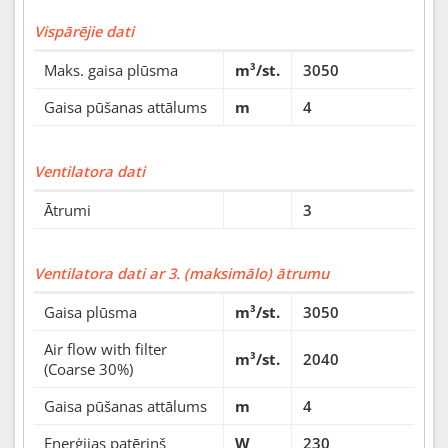
Vispārējie dati
Maks. gaisa plūsma
m³/st.
3050
Gaisa pūšanas attālums
m
4
Ventilatora dati
Ātrumi
3
Ventilatora dati ar 3. (maksimālo) ātrumu
Gaisa plūsma
m³/st.
3050
Air flow with filter
m³/st.
2040
(Coarse 30%)
Gaisa pūšanas attālums
m
4
Enerģijas patēriņš
W
230