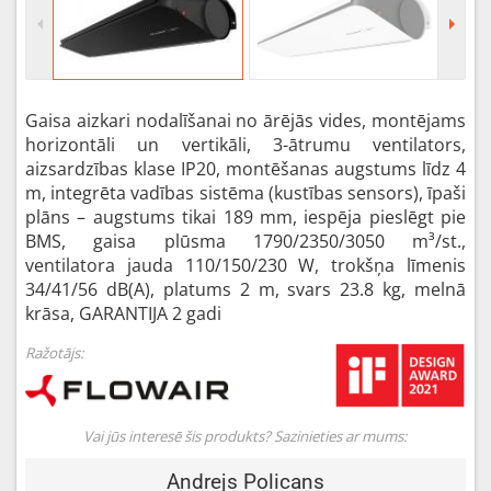
Gaisa aizkari nodalīšanai no ārējās vides, montējams
horizontāli un vertikāli, 3-ātrumu ventilators,
aizsardzības klase IP20, montēšanas augstums līdz 4
m, integrēta vadības sistēma (kustības sensors), īpaši
plāns – augstums tikai 189 mm, iespēja pieslēgt pie
BMS, gaisa plūsma 1790/2350/3050 m³/st.,
ventilatora jauda 110/150/230 W, trokšņa līmenis
34/41/56 dB(A), platums 2 m, svars 23.8 kg, melnā
krāsa, GARANTIJA 2 gadi
Ražotājs:
Vai jūs interesē šis produkts? Sazinieties ar mums:
Andrejs Policans