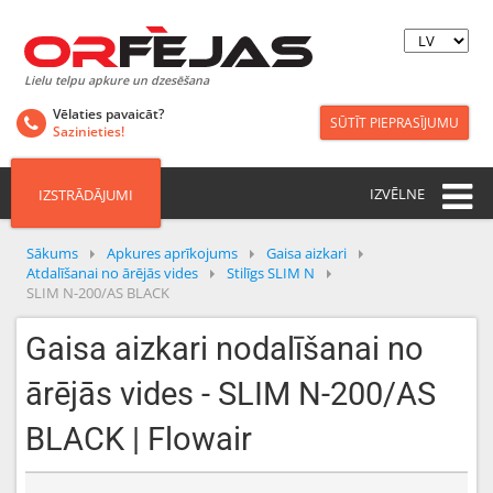
Lielu telpu apkure un dzesēšana
Vēlaties pavaicāt?
SŪTĪT PIEPRASĪJUMU
Sazinieties!
IZVĒLNE
IZSTRĀDĀJUMI
Sākums
Apkures aprīkojums
Gaisa aizkari
Atdalīšanai no ārējās vides
Stilīgs SLIM N
SLIM N-200/AS BLACK
Gaisa aizkari nodalīšanai no
ārējās vides - SLIM N-200/AS
BLACK | Flowair