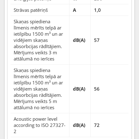
Strāvas patēriņš
A
1,0
Skaņas spiediena
līmenis mērīts telpā ar
ietilpību 1500 m³ un ar
vidējiem skaņas
dB(A)
57
absorbcijas rādītājiem.
Mērījums veikts 3 m
attālumā no ierīces
Skaņas spiediena
līmenis mērīts telpā ar
ietilpību 1500 m³ un ar
vidējiem skaņas
dB(A)
56
absorbcijas rādītājiem.
Mērījums veikts 5 m
attālumā no ierīces
Acoustic power level
according to ISO 27327-
dB(A)
72
2