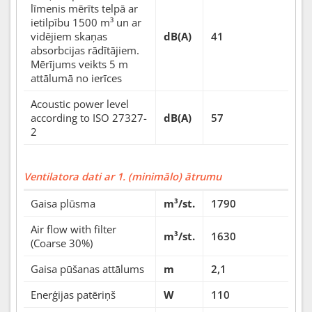
līmenis mērīts telpā ar
ietilpību 1500 m³ un ar
vidējiem skaņas
dB(A)
41
absorbcijas rādītājiem.
Mērījums veikts 5 m
attālumā no ierīces
Acoustic power level
according to ISO 27327-
dB(A)
57
2
Ventilatora dati ar 1. (minimālo) ātrumu
Gaisa plūsma
m³/st.
1790
Air flow with filter
m³/st.
1630
(Coarse 30%)
Gaisa pūšanas attālums
m
2,1
Enerģijas patēriņš
W
110