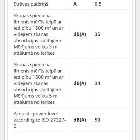
Strāvas patēriņš
A
0,5
Skaņas spiediena
līmenis mērīts telpā ar
ietilpību 1500 m³ un ar
vidējiem skaņas
dB(A)
35
absorbcijas rādītājiem.
Mērījums veikts 3 m
attālumā no ierīces
Skaņas spiediena
līmenis mērīts telpā ar
ietilpību 1500 m³ un ar
vidējiem skaņas
dB(A)
34
absorbcijas rādītājiem.
Mērījums veikts 5 m
attālumā no ierīces
Acoustic power level
according to ISO 27327-
dB(A)
50
2