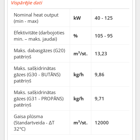
Vispārējie dati
Nominal heat output
kW
40 - 125
(min - max)
Efektivitāte (darbojoties
%
105 - 95
min. – maks. jaudai)
Maks. dabasgāzes (G20)
m³/st.
13,23
patēriņš
Maks. sašķidrinātas
gāzes (G30 - BUTĀNS)
kg/h
9,86
patēriņš
Maks. sašķidrinātas
gāzes (G31 - PROPĀNS)
kg/h
9,71
patēriņš
Gaisa plūsma
(Standartveida - ΔT
m³/st.
12000
32°C)