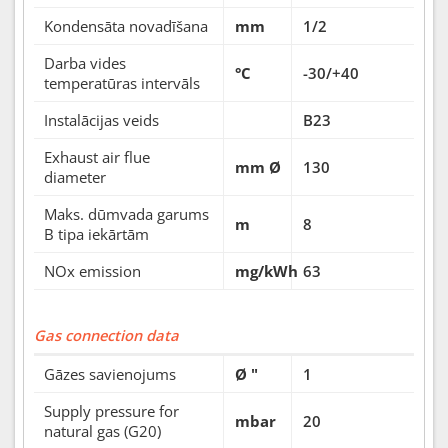
Kondensāta novadīšana
mm
1/2
Darba vides
°C
-30/+40
temperatūras intervāls
Instalācijas veids
B23
Exhaust air flue
mm Ø
130
diameter
Maks. dūmvada garums
m
8
B tipa iekārtām
NOx emission
mg/kWh
63
Gas connection data
Gāzes savienojums
Ø "
1
Supply pressure for
mbar
20
natural gas (G20)