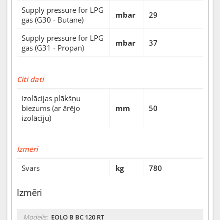
Supply pressure for LPG
mbar
29
gas (G30 - Butane)
Supply pressure for LPG
mbar
37
gas (G31 - Propan)
Citi dati
Izolācijas plākšņu
biezums (ar ārējo
mm
50
izolāciju)
Izmēri
Svars
kg
780
Izmēri
Modelis:
EOLO B BC 120 RT