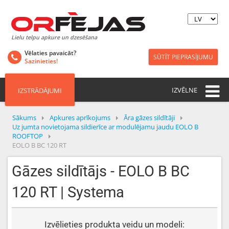
Lielu telpu apkure un dzesēšana
Vēlaties pavaicāt?
SŪTĪT PIEPRASĪJUMU
Sazinieties!
IZVĒLNE
IZSTRĀDĀJUMI
Sākums
Apkures aprīkojums
Āra gāzes sildītāji
Uz jumta novietojama sildierīce ar modulējamu jaudu EOLO B
ROOFTOP
EOLO B BC 120 RT
Gāzes sildītājs - EOLO B BC
120 RT | Systema
Izvēlieties produkta veidu un modeli: