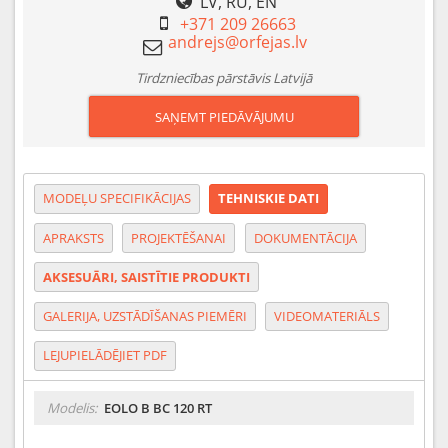
LV, RU, EN
+371 209 26663
Tirdzniecības pārstāvis Latvijā
SAŅEMT PIEDĀVĀJUMU
MODEĻU SPECIFIKĀCIJAS
TEHNISKIE DATI
APRAKSTS
PROJEKTĒŠANAI
DOKUMENTĀCIJA
AKSESUĀRI, SAISTĪTIE PRODUKTI
GALERIJA, UZSTĀDĪŠANAS PIEMĒRI
VIDEOMATERIĀLS
LEJUPIELĀDĒJIET PDF
Modelis:
EOLO B BC 120 RT