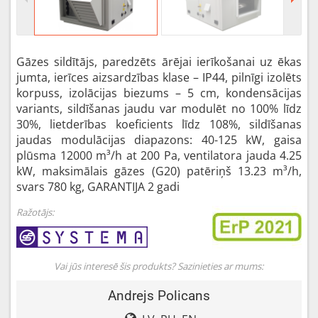
Gāzes sildītājs, paredzēts ārējai ierīkošanai uz ēkas
jumta, ierīces aizsardzības klase – IP44, pilnīgi izolēts
korpuss, izolācijas biezums – 5 cm, kondensācijas
variants, sildīšanas jaudu var modulēt no 100% līdz
30%, lietderības koeficients līdz 108%, sildīšanas
jaudas modulācijas diapazons: 40-125 kW, gaisa
plūsma 12000 m³/h at 200 Pa, ventilatora jauda 4.25
kW, maksimālais gāzes (G20) patēriņš 13.23 m³/h,
svars 780 kg, GARANTIJA 2 gadi
Ražotājs:
Vai jūs interesē šis produkts? Sazinieties ar mums:
Andrejs Policans