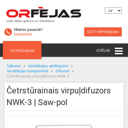
Lielu telpu apkure un dzesēšana
Vēlaties pavaicāt?
SŪTĪT PIEPRASĪJUMU
Sazinieties!
IZVĒLNE
IZSTRĀDĀJUMI
Sākums
Ventilācijas aprīkojums
Ventilācijas komponenti
Difuzori
Četrstūrainais virpuļdifuzors NWK-3
Četrstūrainais virpuļdifuzors
NWK-3 | Saw-pol