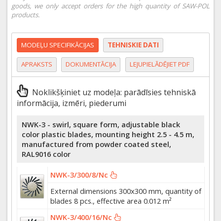
goods, we only accept orders for the high quantity of SAW-POL
products.
MODEĻU SPECIFIKĀCIJAS
TEHNISKIE DATI
APRAKSTS
DOKUMENTĀCIJA
LEJUPIELĀDĒJIET PDF
Noklikšķiniet uz modeļa: parādīsies tehniskā
informācija, izmēri, piederumi
NWK-3 - swirl, square form, adjustable black
color plastic blades, mounting height 2.5 - 4.5 m,
manufactured from powder coated steel,
RAL9016 color
NWK-3/300/8/Nc
External dimensions 300x300 mm, quantity of
blades 8 pcs., effective area 0.012 m²
NWK-3/400/16/Nc