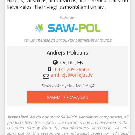
birojos, viesnīcās, kinoteātros, konferenču zālēs un
lielveikalos. Tie ir viegli samontējami un iev...
Ražotājs:
Vai jūs interesē šis produkts? Sazinieties ar mums:
Andrejs Policans
LV, RU, EN
+371 209 26663
Tirdzniecības pārstāvis Latvijā
SAŅEMT PIEDĀVĀJUMU
Attention!
We do not stock SAW-POL ventilation components, all
products from this supplier are custom made and delivered to the
customer directly from the manufacturer's warehouse. We are
sorry but for this reason we can not accept orders for individual