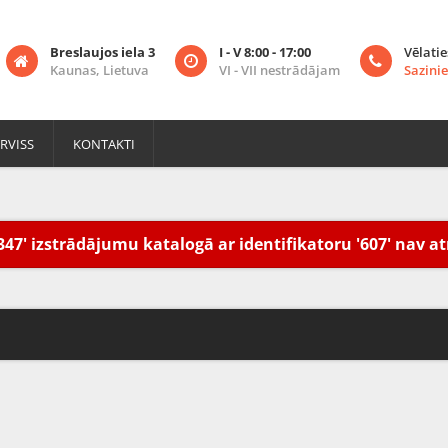
Breslaujos iela 3
I - V 8:00 - 17:00
Vēlatie
Kaunas, Lietuva
VI - VII nestrādājam
Sazinie
RVISS
KONTAKTI
347' izstrādājumu katalogā ar identifikatoru '607' nav at