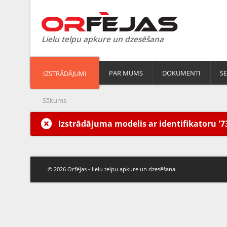
Lielu telpu apkure un dzesēšana
PAR MUMS
DOKUMENTI
SE
IZSTRĀDĀJUMI
Sākums
Izstrādājuma modelis ar identifikatoru '7
© 2026 Orfėjas - lielu telpu apkure un dzesēšana