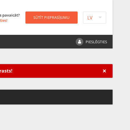
s pavaicāt?
LV
SŪTĪT PIEPRASĪJUMU
ties!
PIESLĒGTIES
×
rasts!