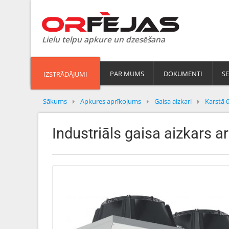
Lielu telpu apkure un dzesēšana
PAR MUMS
DOKUMENTI
SE
IZSTRĀDĀJUMI
Sākums
Apkures aprīkojums
Gaisa aizkari
Karstā 
Industriāls gaisa aizkars a