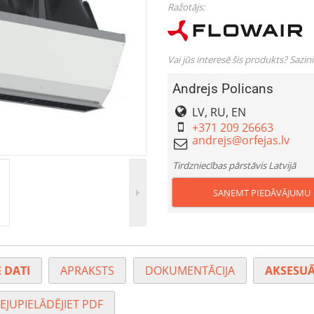
Ražotājs:
Vai jūs interesē šis produkts? Sazin
Andrejs Policans
LV, RU, EN
+371 209 26663
Tirdzniecības pārstāvis Latvijā
SAŅEMT PIEDĀVĀJUMU
 DATI
APRAKSTS
DOKUMENTĀCIJA
AKSESUĀ
EJUPIELĀDĒJIET PDF