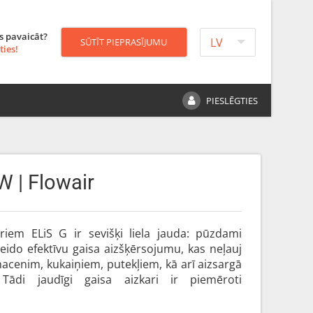
s pavaicāt?
LV
SŪTĪT PIEPRASĪJUMU
ties!
PIESLĒGTIES
W | Flowair
ariem ELiS G ir sevišķi liela jauda: pūzdami
eido efektīvu gaisa aizšķērsojumu, kas neļauj
macenim, kukaiņiem, putekļiem, kā arī aizsargā
Tādi jaudīgi gaisa aizkari ir piemēroti