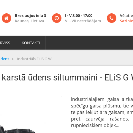
Breslaujos iela 3
I - V 8:00 - 17:00
Vēlatie
Kaunas, Lietuva
VI - VII nestrādājam
Sazinie
RVISS
KONTAKTI
ūdens
Industriāls ELiS G W
r karstā ūdens siltummaini - ELiS G 
Industriālajiem gaisa aizk
spēcīgu gaisa plūsmu, tie v
telpās iekļūt āra gaisam, s
pret caurvēja rašanos. 
rūpnieciskiem objek...