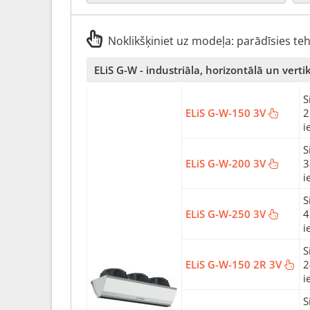
Noklikšķiniet uz modeļa: parādīsies te
ELiS G-W - industriāla, horizontālā un vert
S
ELiS G-W-150 3V
2
i
S
ELiS G-W-200 3V
3
i
S
ELiS G-W-250 3V
4
i
S
ELiS G-W-150 2R 3V
2
i
S